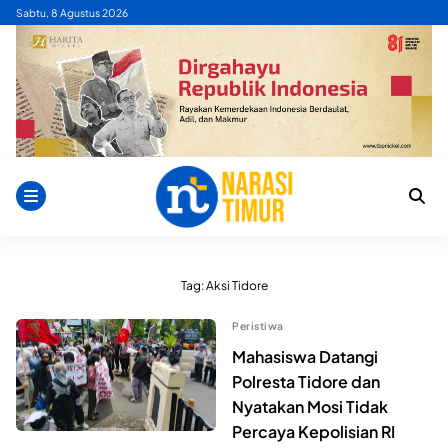
Skip
Sabtu, 8 Agustus 2026
to
content
Tag:
Aksi Tidore
Peristiwa
Mahasiswa Datangi
Polresta Tidore dan
Nyatakan Mosi Tidak
Percaya Kepolisian RI