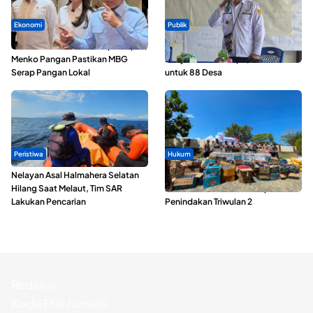
Ekonomi
Publik
SPPG di Maluku Utara Dipercepat,
ABDESI Morotai Apresiasi
Menko Pangan Pastikan MBG
Penyaluran ADD Rp3,13 Miliar
Serap Pangan Lokal
untuk 88 Desa
Peristiwa
Hukum
Nelayan Asal Halmahera Selatan
Polda Maluku Utara Musnahkan
Hilang Saat Melaut, Tim SAR
Ribuan Liter Miras Hasil Operasi
Lakukan Pencarian
Penindakan Triwulan 2
Redaksi
Kode Etik Jurnalis