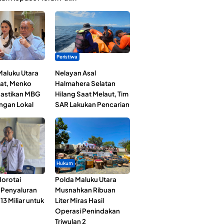
Peristiwa
Maluku Utara
Nelayan Asal
at, Menko
Halmahera Selatan
astikan MBG
Hilang Saat Melaut, Tim
ngan Lokal
SAR Lakukan Pencarian
Hukum
orotai
Polda Maluku Utara
i Penyaluran
Musnahkan Ribuan
3 Miliar untuk
Liter Miras Hasil
Operasi Penindakan
Triwulan 2