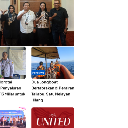
ta Muda Ternate Wakili Maluku Utara di
ana Nusantara 2026
Peristiwa
orotai
Dua Longboat
i Penyaluran
Bertabrakan di Perairan
3 Miliar untuk
Taliabu, Satu Nelayan
Hilang