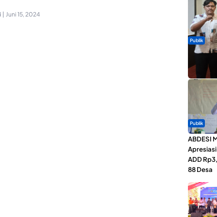
i
|
Juni 15, 2024
Publik
Dua Talen
Gita Bah
Publik
ABDESI M
Apresias
ADD Rp3,1
88 Desa