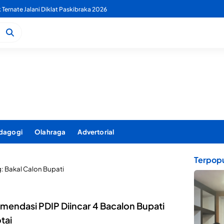
k Ternate Jalani Diklat Paskibraka 2026
dagogi
Olahraga
Advertorial
Terpopu
g:
Bakal Calon Bupati
mendasi PDIP Diincar 4 Bacalon Bupati
tai