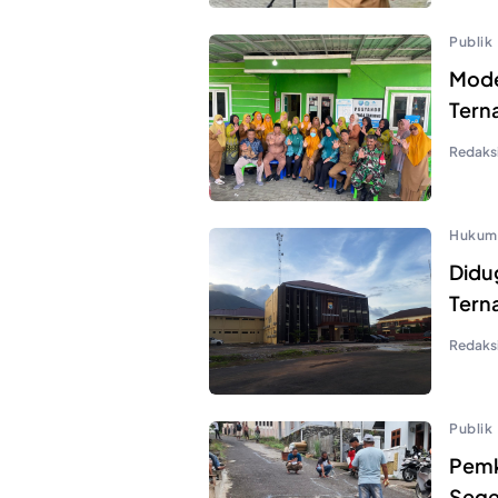
Publik
Mode
Tern
Redaks
Hukum
Didu
Terna
Redaks
Publik
Pemk
Sege