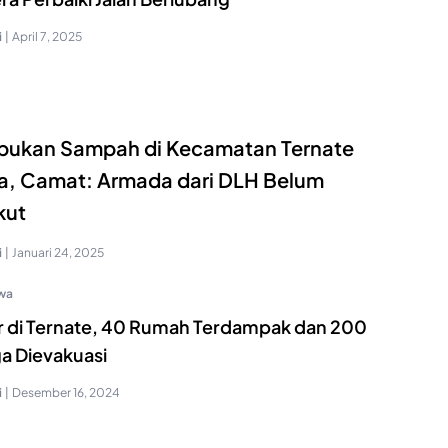
i
|
April 7, 2025
pukan Sampah di Kecamatan Ternate
a, Camat: Armada dari DLH Belum
kut
i
|
Januari 24, 2025
iwa
ir di Ternate, 40 Rumah Terdampak dan 200
a Dievakuasi
i
|
Desember 16, 2024