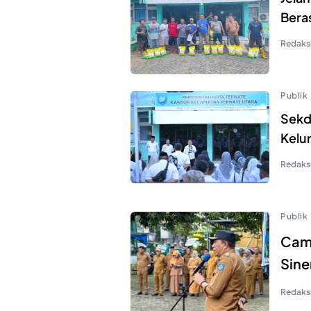
Bera
Redaks
Publik
Sekd
Kelu
Redaks
Publik
Cama
Sine
Redaks