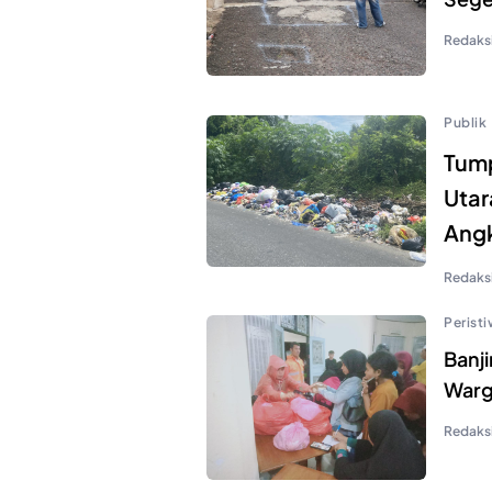
Redaks
Publik
Tum
Utar
Ang
Redaks
Perist
Banj
Warg
Redaks