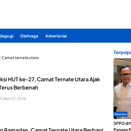
dagogi
Olahraga
Advertorial
Terpopu
:
Camat ternate utara
ksi HUT ke-27, Camat Ternate Utara Ajak
Terus Berbenah
i
|
April 27, 2026
Ekonomi
SPPG di 
ng Ramadan, Camat Ternate Utara Berbagi
Pangan P