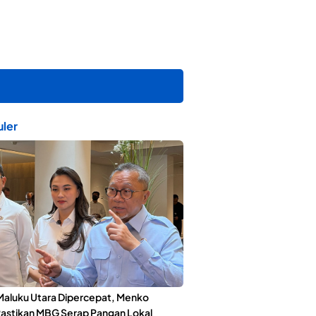
ler
Maluku Utara Dipercepat, Menko
astikan MBG Serap Pangan Lokal