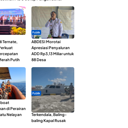
Publik
i Ternate,
ABDESI Morotai
erkuat
Apresiasi Penyaluran
Percepatan
ADD Rp3,13 Miliar untuk
erah Putih
88 Desa
Publik
gboat
Pelayaran Perdana KM
an di Perairan
Dodola Express
Satu Nelayan
Terkendala, Baling-
baling Kapal Rusak