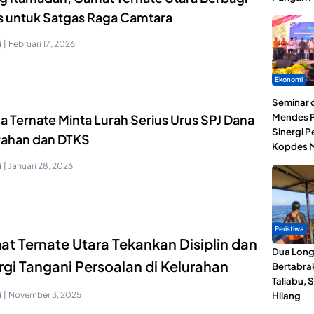
s untuk Satgas Raga Camtara
i
|
Februari 17, 2026
Ekonomi
Seminar d
Mendes P
a Ternate Minta Lurah Serius Urus SPJ Dana
Sinergi 
rahan dan DTKS
Kopdes M
i
|
Januari 28, 2026
Peristiwa
t Ternate Utara Tekankan Disiplin dan
Dua Lon
rgi Tangani Persoalan di Kelurahan
Bertabrak
Taliabu, 
i
|
November 3, 2025
Hilang