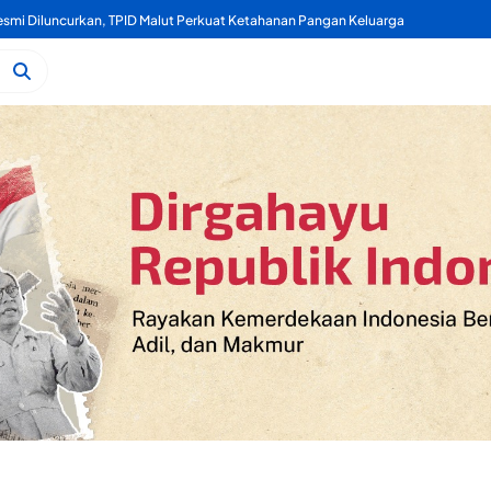
mi Diluncurkan, TPID Malut Perkuat Ketahanan Pangan Keluarga
Kelapa, Kukuran Tongole Jadi Media Belajar Etnosains