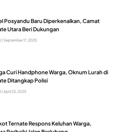
l Posyandu Baru Diperkenalkan, Camat
ate Utara Beri Dukungan
i
|
September 17, 2025
ga Curi Handphone Warga, Oknum Lurah di
te Ditangkap Polisi
i
|
April 22, 2025
ot Ternate Respons Keluhan Warga,
ra Perbaiki Jalan Berlubang