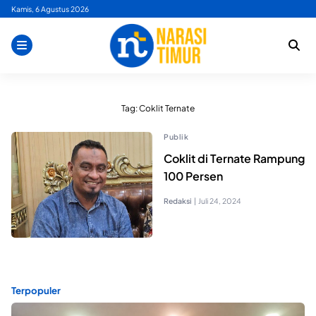
Skip
Kamis, 6 Agustus 2026
to
content
Tag:
Coklit Ternate
Publik
Coklit di Ternate Rampung
100 Persen
Redaksi
|
Juli 24, 2024
Terpopuler