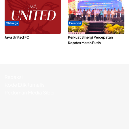
Olahraga
Ekonomi
Dari Malut United Berubah Jadi
Seminar di Ternate, Mendes
Java United FC
Perkuat Sinergi Percepatan
Kopdes Merah Putih
Redaksi
Kode Etik Jurnalis
Pedoman Media Siber