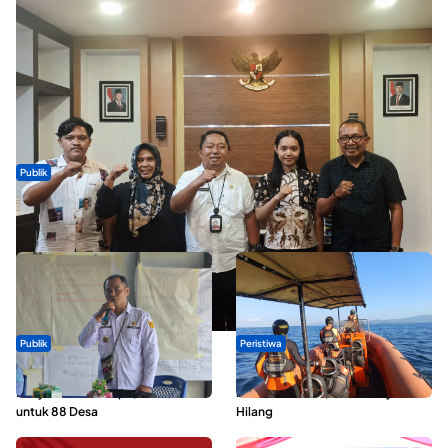
Publik
Dua Talenta Muda Ternate Wakili Maluku Utara di Gita Bahana
Nusantara 2026
Publik
Peristiwa
ABDESI Morotai Apresiasi
Dua Longboat Bertabrakan di
Penyaluran ADD Rp3,13 Miliar
Perairan Taliabu, Satu Nelayan
untuk 88 Desa
Hilang