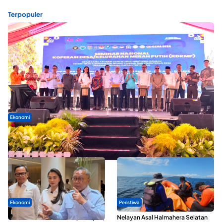
Terpopuler
Ekonomi
Seminar di Ternate, Mendes Perkuat Sinergi Percepatan
Kopdes Merah Putih
Ekonomi
Peristiwa
SPPG di Maluku Utara Dipercepat,
Nelayan Asal Halmahera Selatan