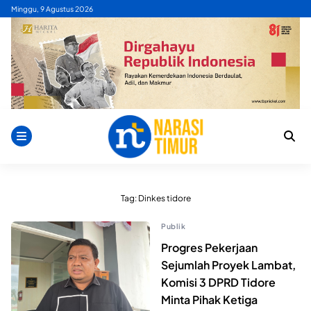
Skip
Minggu, 9 Agustus 2026
to
content
Tag:
Dinkes tidore
Publik
Progres Pekerjaan
Sejumlah Proyek Lambat,
Komisi 3 DPRD Tidore
Minta Pihak Ketiga