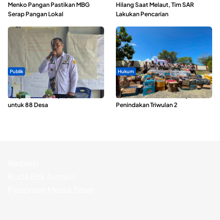
Menko Pangan Pastikan MBG
Hilang Saat Melaut, Tim SAR
Serap Pangan Lokal
Lakukan Pencarian
Publik
Hukum
ABDESI Morotai Apresiasi
Polda Maluku Utara Musnahkan
Penyaluran ADD Rp3,13 Miliar
Ribuan Liter Miras Hasil Operasi
untuk 88 Desa
Penindakan Triwulan 2
Redaksi
Kode Etik Jurnalis
Pedoman Media Siber