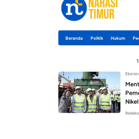
Beranda
Politik
Hukum
Pe
T
Ekono
Ment
Pemer
Nikel
Redaks