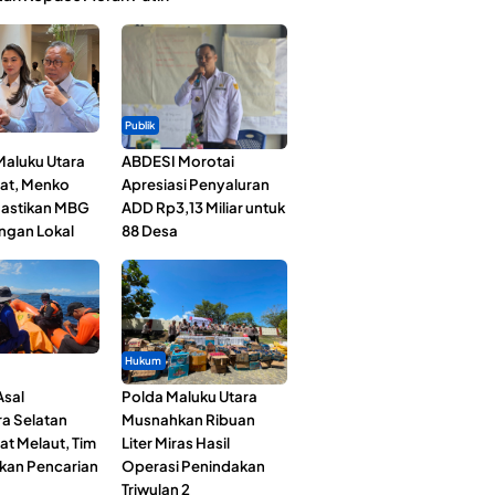
Publik
Maluku Utara
ABDESI Morotai
at, Menko
Apresiasi Penyaluran
astikan MBG
ADD Rp3,13 Miliar untuk
ngan Lokal
88 Desa
Hukum
Asal
Polda Maluku Utara
a Selatan
Musnahkan Ribuan
at Melaut, Tim
Liter Miras Hasil
kan Pencarian
Operasi Penindakan
Triwulan 2