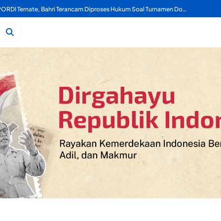
Mengaku Sekretaris PORDI Ternate, Bahri Terancam Diproses Hukum Soal Turnamen Domino Ake Gaale