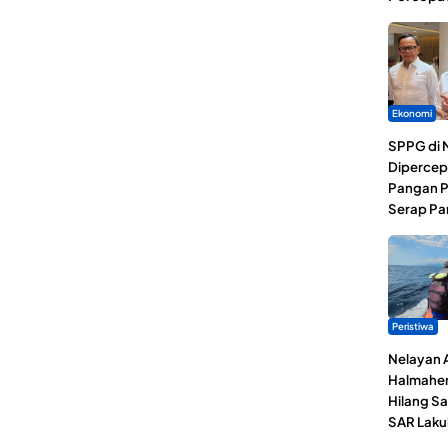
Ekonomi
SPPG di 
Dipercep
Pangan P
Serap Pa
Peristiwa
Nelayan 
Halmaher
Hilang Sa
SAR Laku