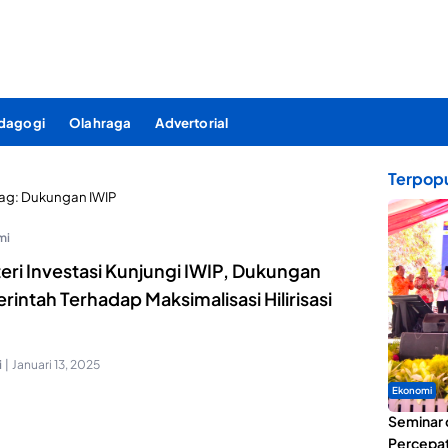
dagogi
Olahraga
Advertorial
Terpopu
ag:
Dukungan IWIP
mi
eri Investasi Kunjungi IWIP, Dukungan
intah Terhadap Maksimalisasi Hilirisasi
i
|
Januari 13, 2025
Ekonomi
Seminar 
Percepat