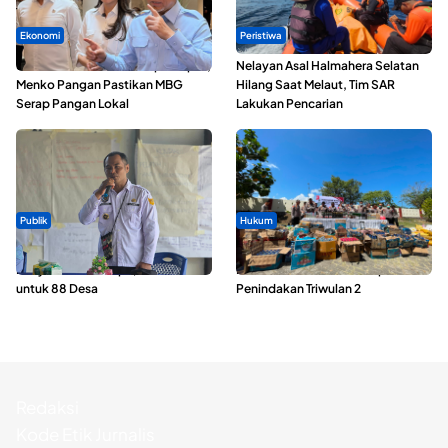
Ekonomi
Peristiwa
SPPG di Maluku Utara Dipercepat,
Nelayan Asal Halmahera Selatan
Menko Pangan Pastikan MBG
Hilang Saat Melaut, Tim SAR
Serap Pangan Lokal
Lakukan Pencarian
Publik
Hukum
ABDESI Morotai Apresiasi
Polda Maluku Utara Musnahkan
Penyaluran ADD Rp3,13 Miliar
Ribuan Liter Miras Hasil Operasi
untuk 88 Desa
Penindakan Triwulan 2
Redaksi
Kode Etik Jurnalis