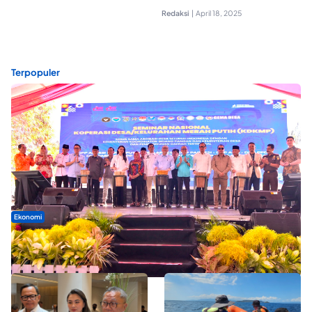
Redaksi
|
April 18, 2025
Terpopuler
Ekonomi
Seminar di Ternate, Mendes Perkuat Sinergi Percepatan
Kopdes Merah Putih