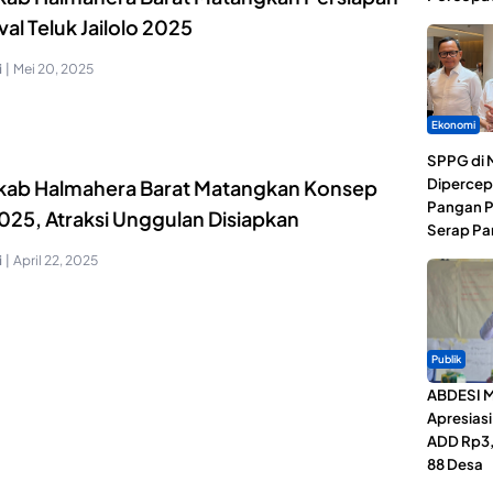
val Teluk Jailolo 2025
i
|
Mei 20, 2025
Ekonomi
SPPG di 
Dipercep
ab Halmahera Barat Matangkan Konsep
Pangan P
025, Atraksi Unggulan Disiapkan
Serap Pa
i
|
April 22, 2025
Publik
ABDESI M
Apresias
ADD Rp3,1
88 Desa