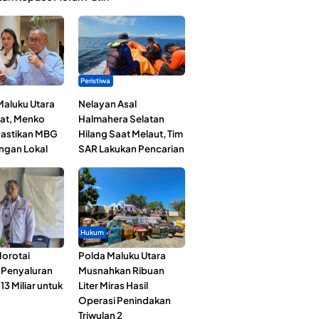
Peristiwa
Maluku Utara
Nelayan Asal
at, Menko
Halmahera Selatan
astikan MBG
Hilang Saat Melaut, Tim
ngan Lokal
SAR Lakukan Pencarian
Hukum
orotai
Polda Maluku Utara
i Penyaluran
Musnahkan Ribuan
3 Miliar untuk
Liter Miras Hasil
Operasi Penindakan
Triwulan 2