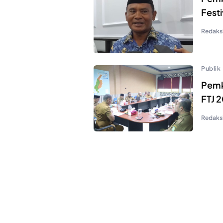
Festi
Redaks
Publik
Pemk
FTJ 2
Redaks