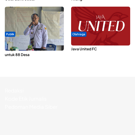
Publik
Olahraga
ABDESI Morotai Apresiasi
Dari Malut United Berubah Jadi
Penyaluran ADD Rp3,13 Miliar
Java United FC
untuk 88 Desa
Redaksi
Kode Etik Jurnalis
Pedoman Media Siber