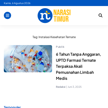
Skip
Kamis, 6 Agustus 2026
to
content
Tag:
Instalasi Kesehatan Ternate
Publik
6 Tahun Tanpa Anggaran,
UPTD Farmasi Ternate
Terpaksa Akali
Pemusnahan Limbah
Medis
Redaksi
|
Juni 3, 2025
Terpopuler