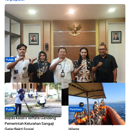
Publik
Dua Talenta Muda Ternate Wakili Maluku Utara di Gita Bahana
Nusantara 2026
Publik
Peristiwa
Bapas Kelas II Ternate Gandeng
Dua Longboat Bertabrakan di
Pemerintah Kelurahan Sangaji
Perairan Taliabu, Satu Nelayan
Gelar Bakti Sosial
Hilang