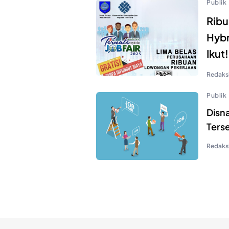
Publik
Ribu
Hybr
Ikut!
Redaks
Publik
Disna
Ters
Redaks