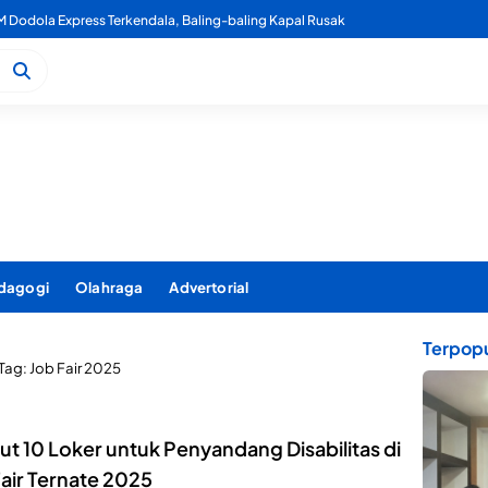
 Dodola Express Terkendala, Baling-baling Kapal Rusak
dagogi
Olahraga
Advertorial
Terpopu
Tag:
Job Fair 2025
ut 10 Loker untuk Penyandang Disabilitas di
air Ternate 2025