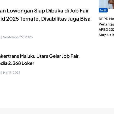
an Lowongan Siap Dibuka di Job Fair
Publik
id 2025 Ternate, Disabilitas Juga Bisa
DPRD Mor
Pertang
APBD 202
Surplus R
i
|
September 22, 2025
kertrans Maluku Utara Gelar Job Fair,
edia 2.368 Loker
i
|
Mei 17, 2025