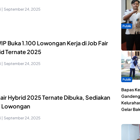
i
|
September 24, 2025
Publik
Dua Talen
IP Buka 1.100 Lowongan Kerja di Job Fair
Gita Bah
id Ternate 2025
i
|
September 24, 2025
Publik
Bapas Kel
Gandeng
Fair Hybrid 2025 Ternate Dibuka, Sediakan
Keluraha
7 Lowongan
Gelar Bak
i
|
September 24, 2025