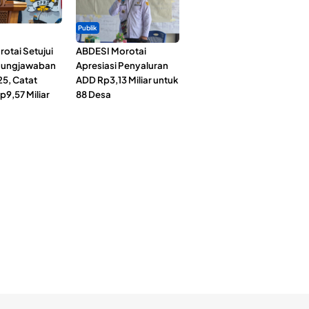
Publik
otai Setujui
ABDESI Morotai
gungjawaban
Apresiasi Penyaluran
5, Catat
ADD Rp3,13 Miliar untuk
p9,57 Miliar
88 Desa