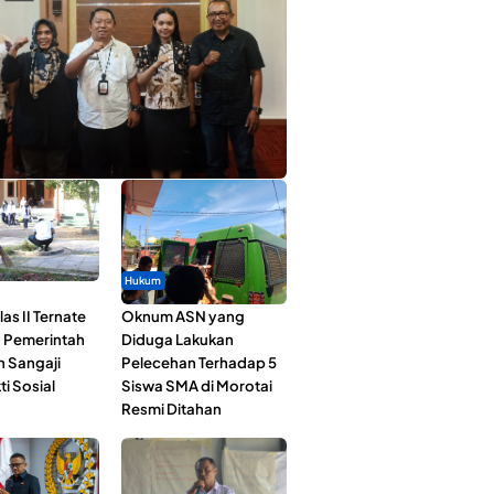
ta Muda Ternate Wakili Maluku Utara di
ana Nusantara 2026
Hukum
as II Ternate
Oknum ASN yang
 Pemerintah
Diduga Lakukan
n Sangaji
Pelecehan Terhadap 5
ti Sosial
Siswa SMA di Morotai
Resmi Ditahan