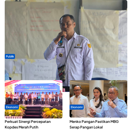
Publik
ABDESI Morotai Apresiasi Penyaluran ADD Rp3,13 Miliar untuk
88 Desa
Ekonomi
Ekonomi
Seminar di Ternate, Mendes
SPPG di Maluku Utara Dipercepat,
Perkuat Sinergi Percepatan
Menko Pangan Pastikan MBG
Kopdes Merah Putih
Serap Pangan Lokal