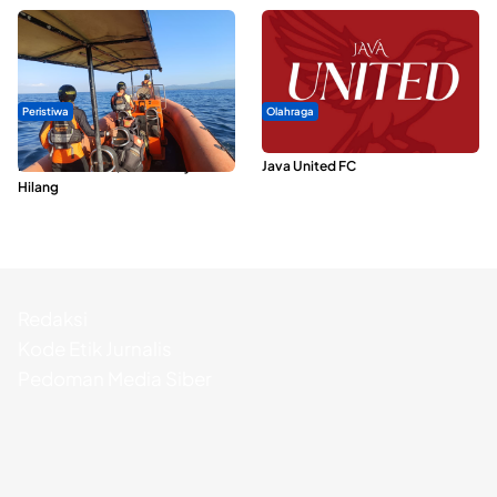
Peristiwa
Olahraga
Dua Longboat Bertabrakan di
Dari Malut United Berubah Jadi
Perairan Taliabu, Satu Nelayan
Java United FC
Hilang
Redaksi
Kode Etik Jurnalis
Pedoman Media Siber