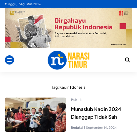
Skip
Minggu, 9 Agustus 2026
to
content
Tag:
Kadin I donesia
Publik
Munaslub Kadin 2024
Dianggap Tidak Sah
Redaksi
|
September 14, 2024