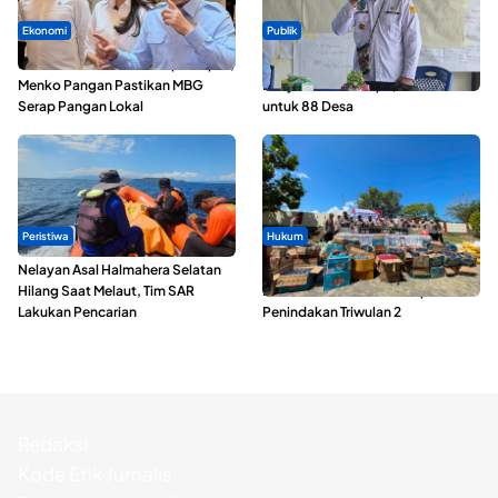
Ekonomi
Publik
SPPG di Maluku Utara Dipercepat,
ABDESI Morotai Apresiasi
Menko Pangan Pastikan MBG
Penyaluran ADD Rp3,13 Miliar
Serap Pangan Lokal
untuk 88 Desa
Peristiwa
Hukum
Nelayan Asal Halmahera Selatan
Polda Maluku Utara Musnahkan
Hilang Saat Melaut, Tim SAR
Ribuan Liter Miras Hasil Operasi
Lakukan Pencarian
Penindakan Triwulan 2
Redaksi
Kode Etik Jurnalis