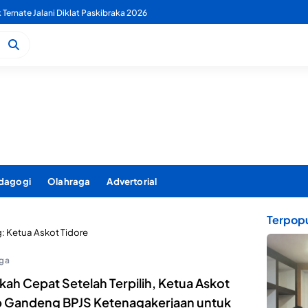
k Ternate Jalani Diklat Paskibraka 2026
dagogi
Olahraga
Advertorial
Terpopu
g:
Ketua Askot Tidore
ga
ah Cepat Setelah Terpilih, Ketua Askot
p Gandeng BPJS Ketenagakerjaan untuk