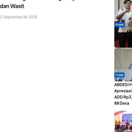
 dan Wasit
i
|
September 18, 2025
Publik
Dua Talen
Gita Bah
Publik
ABDESI M
Apresias
ADD Rp3,1
88 Desa