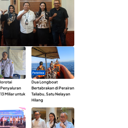
ta Muda Ternate Wakili Maluku Utara di
ana Nusantara 2026
Peristiwa
orotai
Dua Longboat
i Penyaluran
Bertabrakan di Perairan
3 Miliar untuk
Taliabu, Satu Nelayan
Hilang