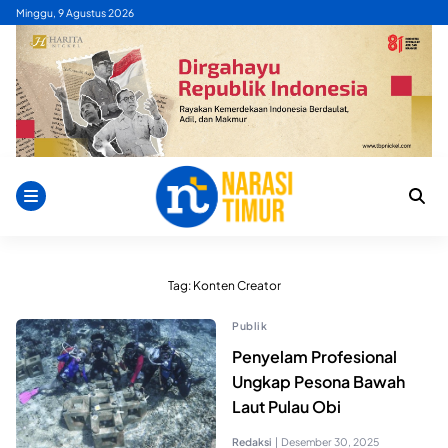
Skip
Minggu, 9 Agustus 2026
to
content
Tag:
Konten Creator
Publik
Penyelam Profesional
Ungkap Pesona Bawah
Laut Pulau Obi
Redaksi
|
Desember 30, 2025