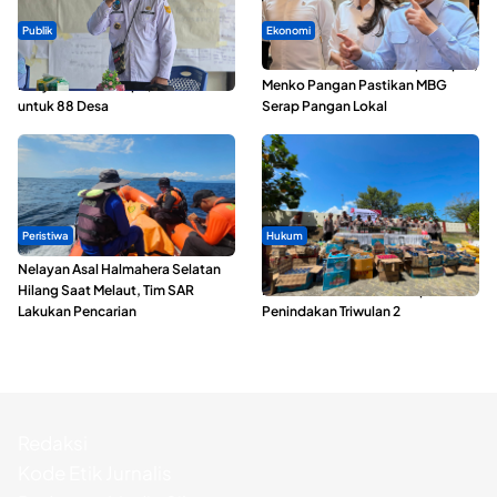
Publik
Ekonomi
ABDESI Morotai Apresiasi
SPPG di Maluku Utara Dipercepat,
Penyaluran ADD Rp3,13 Miliar
Menko Pangan Pastikan MBG
untuk 88 Desa
Serap Pangan Lokal
Peristiwa
Hukum
Nelayan Asal Halmahera Selatan
Polda Maluku Utara Musnahkan
Hilang Saat Melaut, Tim SAR
Ribuan Liter Miras Hasil Operasi
Lakukan Pencarian
Penindakan Triwulan 2
Redaksi
Kode Etik Jurnalis