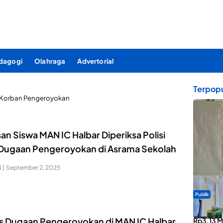
dagogi
Olahraga
Advertorial
Terpopu
Korban Pengeroyokan
an Siswa MAN IC Halbar Diperiksa Polisi
 Dugaan Pengeroyokan di Asrama Sekolah
i
|
September 2, 2025
Publik
ABDESI M
s Dugaan Pengeroyokan di MAN IC Halbar,
Rp3,13 Mi