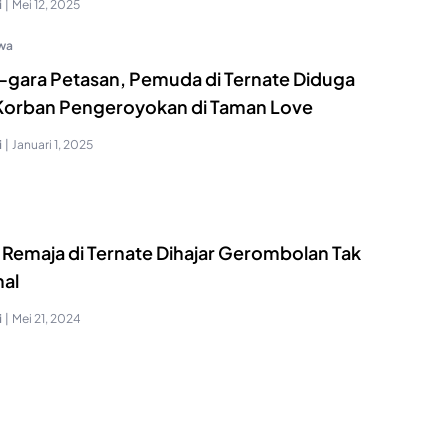
i
|
Mei 12, 2025
iwa
-gara Petasan, Pemuda di Ternate Diduga
 Korban Pengeroyokan di Taman Love
i
|
Januari 1, 2025
! Remaja di Ternate Dihajar Gerombolan Tak
nal
i
|
Mei 21, 2024