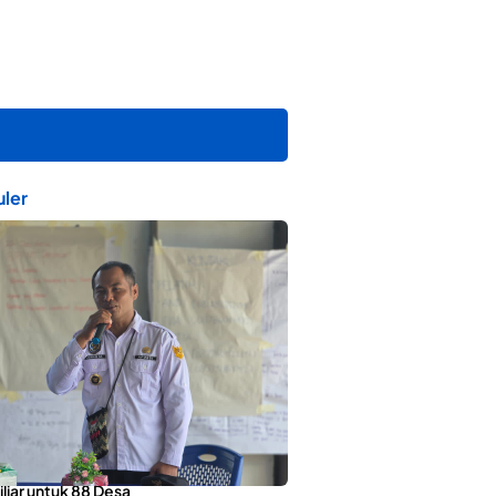
ler
orotai Apresiasi Penyaluran ADD
liar untuk 88 Desa