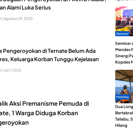
an Alami Luka Serius
i
|
Agustus 29, 2025
Ekonomi
Seminar d
Mendes P
s Pengeroyokan di Ternate Belum Ada
Sinergi 
res, Keluarga Korban Tunggu Kejelasan
Kopdes M
i
|
Juli 1, 2025
Peristiwa
alik Aksi Premanisme Pemuda di
Dua Lon
ate, 1 Warga Diduga Korban
Bertabrak
Taliabu, 
geroyokan
Hilang