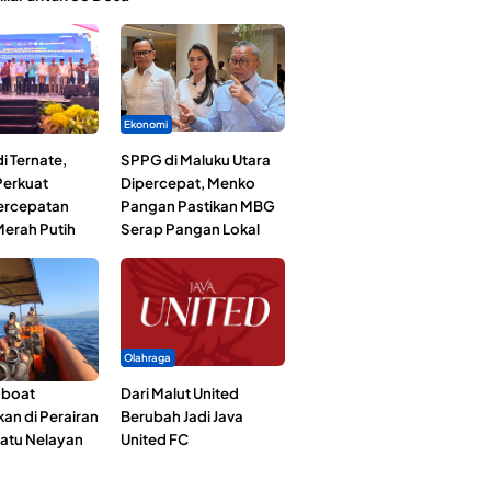
Ekonomi
i Ternate,
SPPG di Maluku Utara
erkuat
Dipercepat, Menko
Percepatan
Pangan Pastikan MBG
erah Putih
Serap Pangan Lokal
Olahraga
gboat
Dari Malut United
an di Perairan
Berubah Jadi Java
Satu Nelayan
United FC