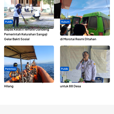
Publik
Hukum
Bapas Kelas II Ternate Gandeng
Oknum ASN yang Diduga Lakukan
Pemerintah Kelurahan Sangaji
Pelecehan Terhadap 5 Siswa SMA
Gelar Bakti Sosial
di Morotai Resmi Ditahan
Peristiwa
Publik
Dua Longboat Bertabrakan di
ABDESI Morotai Apresiasi
Perairan Taliabu, Satu Nelayan
Penyaluran ADD Rp3,13 Miliar
Hilang
untuk 88 Desa