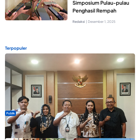
Simposium Pulau-pulau
Penghasil Rempah
Redaksi
|
Desember 1, 2025
Terpopuler
Publik
Dua Talenta Muda Ternate Wakili Maluku Utara di Gita Bahana
Nusantara 2026