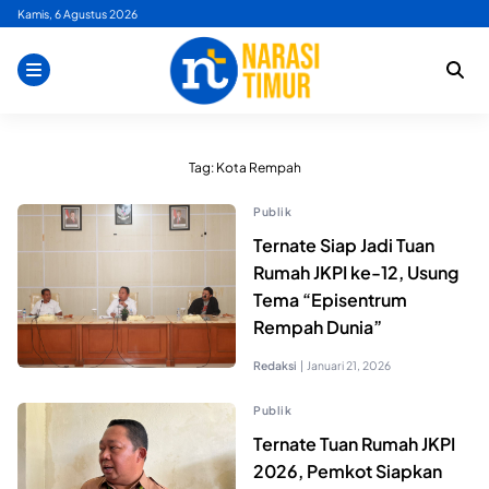
Skip
Kamis, 6 Agustus 2026
to
content
Tag:
Kota Rempah
Publik
Ternate Siap Jadi Tuan
Rumah JKPI ke-12, Usung
Tema “Episentrum
Rempah Dunia”
Redaksi
|
Januari 21, 2026
Publik
Ternate Tuan Rumah JKPI
2026, Pemkot Siapkan