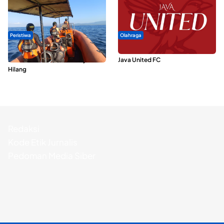
Peristiwa
Olahraga
Dua Longboat Bertabrakan di
Dari Malut United Berubah Jadi
Perairan Taliabu, Satu Nelayan
Java United FC
Hilang
Redaksi
Kode Etik Jurnalis
Pedoman Media Siber