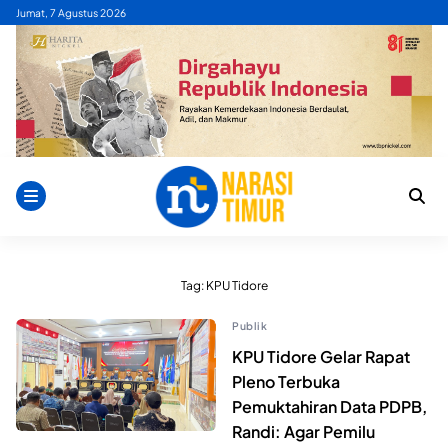
Skip
Jumat, 7 Agustus 2026
to
content
Tag:
KPU Tidore
Publik
KPU Tidore Gelar Rapat
Pleno Terbuka
Pemuktahiran Data PDPB,
Randi: Agar Pemilu