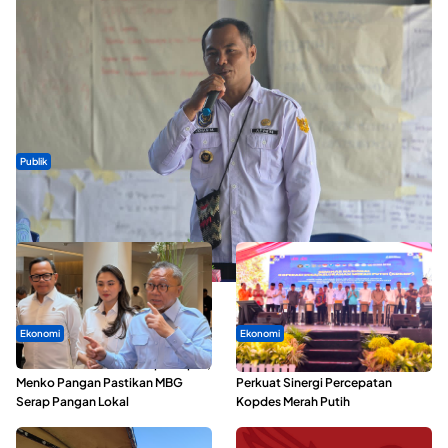
Publik
ABDESI Morotai Apresiasi Penyaluran ADD Rp3,13 Miliar untuk
88 Desa
Ekonomi
Ekonomi
SPPG di Maluku Utara Dipercepat,
Seminar di Ternate, Mendes
Menko Pangan Pastikan MBG
Perkuat Sinergi Percepatan
Serap Pangan Lokal
Kopdes Merah Putih