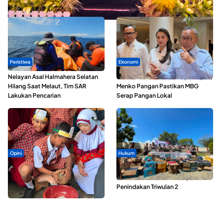
Kopdes Merah Putih
Peristiwa
Ekonomi
Nelayan Asal Halmahera Selatan
SPPG di Maluku Utara Dipercepat,
Hilang Saat Melaut, Tim SAR
Menko Pangan Pastikan MBG
Lakukan Pencarian
Serap Pangan Lokal
Opini
Hukum
Tak Sekadar Memarut Kelapa,
Polda Maluku Utara Musnahkan
Kukuran Tongole Jadi Media
Ribuan Liter Miras Hasil Operasi
Belajar Etnosains
Penindakan Triwulan 2