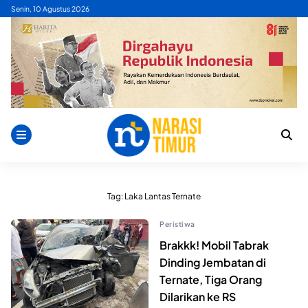
Skip
Senin, 10 Agustus 2026
to
content
Tag:
Laka Lantas Ternate
Peristiwa
Brakkk! Mobil Tabrak
Dinding Jembatan di
Ternate, Tiga Orang
Dilarikan ke RS