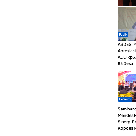
Publik
ABDESI M
Apresias
ADD Rp3,1
88 Desa
Ekonomi
Seminar d
Mendes P
Sinergi 
Kopdes M