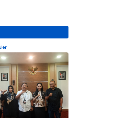
ler
ta Muda Ternate Wakili Maluku Utara di
ana Nusantara 2026