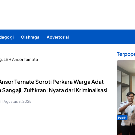
dagogi
Olahraga
Advertorial
Terpopu
g:
LBH Ansor Ternate
Ansor Ternate Soroti Perkara Warga Adat
Sangaji, Zulfikran: Nyata dari Kriminalisasi
i
|
Agustus 8, 2025
Publik
Dua Talen
Gita Bah