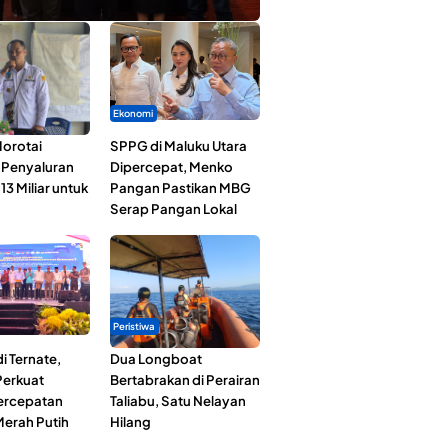
Ekonomi
orotai
SPPG di Maluku Utara
i Penyaluran
Dipercepat, Menko
3 Miliar untuk
Pangan Pastikan MBG
Serap Pangan Lokal
Peristiwa
i Ternate,
Dua Longboat
erkuat
Bertabrakan di Perairan
Percepatan
Taliabu, Satu Nelayan
erah Putih
Hilang