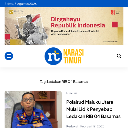
Skip
Sabtu, 8 Agustus 2026
to
content
Tag:
Ledakan RIB 04 Basarnas
Hukum
Polairud Maluku Utara
Mulai Lidik Penyebab
Ledakan RIB 04 Basarnas
Redaksi
|
Februari 19, 2025