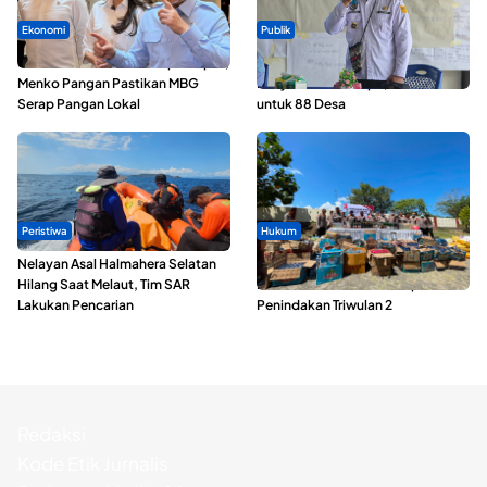
Ekonomi
Publik
SPPG di Maluku Utara Dipercepat,
ABDESI Morotai Apresiasi
Menko Pangan Pastikan MBG
Penyaluran ADD Rp3,13 Miliar
Serap Pangan Lokal
untuk 88 Desa
Peristiwa
Hukum
Nelayan Asal Halmahera Selatan
Polda Maluku Utara Musnahkan
Hilang Saat Melaut, Tim SAR
Ribuan Liter Miras Hasil Operasi
Lakukan Pencarian
Penindakan Triwulan 2
Redaksi
Kode Etik Jurnalis