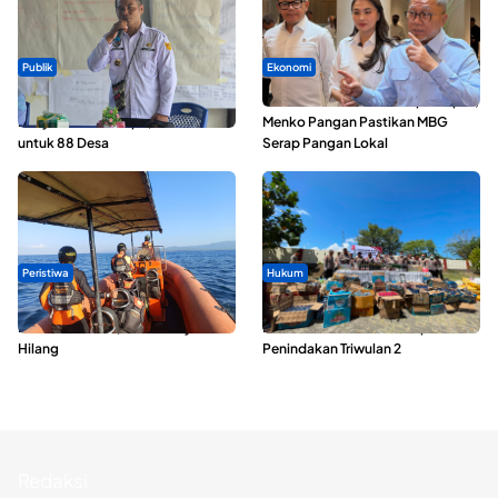
Publik
Ekonomi
ABDESI Morotai Apresiasi
SPPG di Maluku Utara Dipercepat,
Penyaluran ADD Rp3,13 Miliar
Menko Pangan Pastikan MBG
untuk 88 Desa
Serap Pangan Lokal
Peristiwa
Hukum
Dua Longboat Bertabrakan di
Polda Maluku Utara Musnahkan
Perairan Taliabu, Satu Nelayan
Ribuan Liter Miras Hasil Operasi
Hilang
Penindakan Triwulan 2
Redaksi