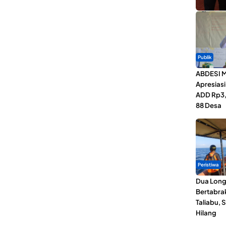
Publik
ABDESI M
Apresias
ADD Rp3,1
88 Desa
Peristiwa
Dua Lon
Bertabrak
Taliabu, 
Hilang