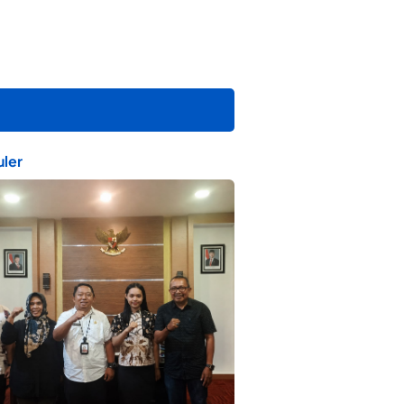
ler
ta Muda Ternate Wakili Maluku Utara di
ana Nusantara 2026