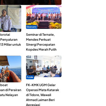
Ekonomi
orotai
Seminar di Ternate,
i Penyaluran
Mendes Perkuat
3 Miliar untuk
Sinergi Percepatan
Kopdes Merah Putih
Publik
gboat
FK-KMK UGM Gelar
an di Perairan
Operasi Mata Katarak
Satu Nelayan
di Tidore, Wawali
Ahmad Laiman Beri
Apresiasi