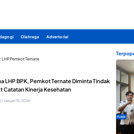
dagogi
Olahraga
Advertorial
Terpopu
:
LHP Pemkot Ternate
ma LHP BPK, Pemkot Ternate Diminta Tindak
ut Catatan Kinerja Kesehatan
i
|
Januari 15, 2026
Publik
Dua Talen
Gita Bah