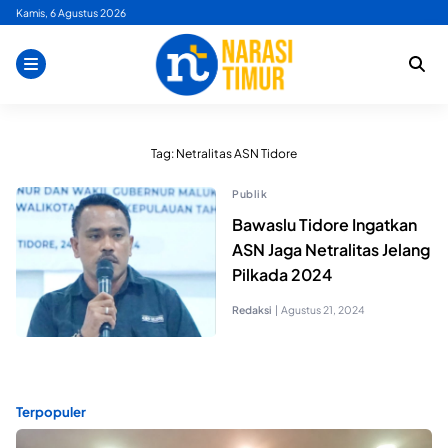
Skip
Kamis, 6 Agustus 2026
to
content
Tag:
Netralitas ASN Tidore
Publik
Bawaslu Tidore Ingatkan
ASN Jaga Netralitas Jelang
Pilkada 2024
Redaksi
|
Agustus 21, 2024
Terpopuler