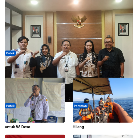
Publik
Dua Talenta Muda Ternate Wakili Maluku Utara di Gita Bahana
Nusantara 2026
Publik
Peristiwa
ABDESI Morotai Apresiasi
Dua Longboat Bertabrakan di
Penyaluran ADD Rp3,13 Miliar
Perairan Taliabu, Satu Nelayan
untuk 88 Desa
Hilang