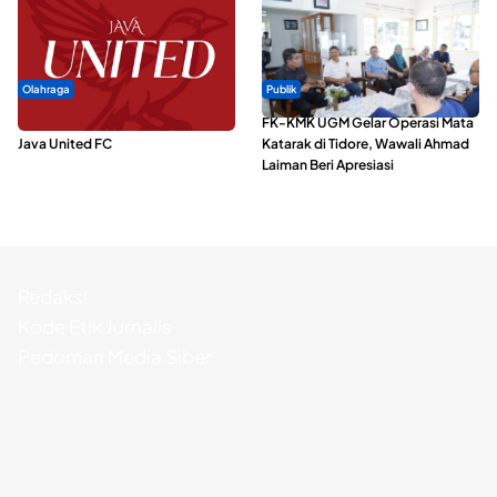
Olahraga
Publik
Dari Malut United Berubah Jadi
FK-KMK UGM Gelar Operasi Mata
Java United FC
Katarak di Tidore, Wawali Ahmad
Laiman Beri Apresiasi
Redaksi
Kode Etik Jurnalis
Pedoman Media Siber