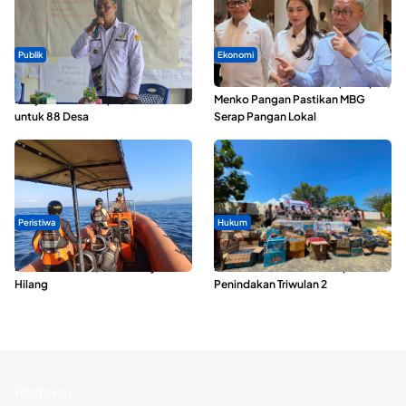
Publik
Ekonomi
ABDESI Morotai Apresiasi
SPPG di Maluku Utara Dipercepat,
Penyaluran ADD Rp3,13 Miliar
Menko Pangan Pastikan MBG
untuk 88 Desa
Serap Pangan Lokal
Peristiwa
Hukum
Dua Longboat Bertabrakan di
Polda Maluku Utara Musnahkan
Perairan Taliabu, Satu Nelayan
Ribuan Liter Miras Hasil Operasi
Hilang
Penindakan Triwulan 2
Redaksi