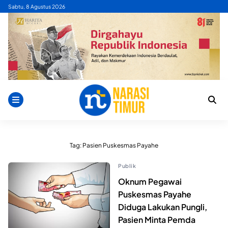
Skip
Sabtu, 8 Agustus 2026
to
content
Tag:
Pasien Puskesmas Payahe
Publik
Oknum Pegawai
Puskesmas Payahe
Diduga Lakukan Pungli,
Pasien Minta Pemda