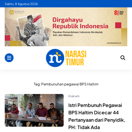
Skip
Sabtu, 8 Agustus 2026
to
content
Tag:
Pembunuhan pegawai BPS Haltim
Hukum
Istri Pembunuh Pegawai
BPS Haltim Dicecar 44
Pertanyaan dari Penyidik,
PH: Tidak Ada