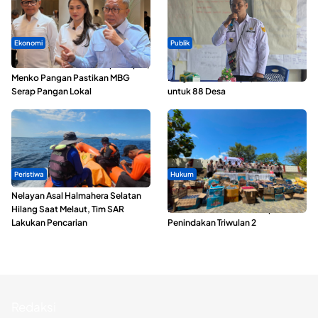
Ekonomi
Publik
SPPG di Maluku Utara Dipercepat,
ABDESI Morotai Apresiasi
Menko Pangan Pastikan MBG
Penyaluran ADD Rp3,13 Miliar
Serap Pangan Lokal
untuk 88 Desa
Peristiwa
Hukum
Nelayan Asal Halmahera Selatan
Polda Maluku Utara Musnahkan
Hilang Saat Melaut, Tim SAR
Ribuan Liter Miras Hasil Operasi
Lakukan Pencarian
Penindakan Triwulan 2
Redaksi