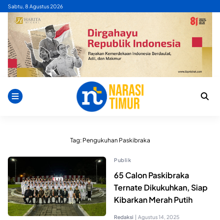
Skip
Sabtu, 8 Agustus 2026
to
content
Tag:
Pengukuhan Paskibraka
Publik
65 Calon Paskibraka
Ternate Dikukuhkan, Siap
Kibarkan Merah Putih
Redaksi
|
Agustus 14, 2025