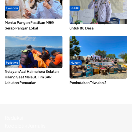
Ekonomi
Publik
SPPG di Maluku Utara Dipercepat,
ABDESI Morotai Apresiasi
Menko Pangan Pastikan MBG
Penyaluran ADD Rp3,13 Miliar
Serap Pangan Lokal
untuk 88 Desa
Peristiwa
Hukum
Nelayan Asal Halmahera Selatan
Polda Maluku Utara Musnahkan
Hilang Saat Melaut, Tim SAR
Ribuan Liter Miras Hasil Operasi
Lakukan Pencarian
Penindakan Triwulan 2
Redaksi
Kode Etik Jurnalis