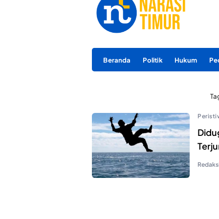
Beranda
Politik
Hukum
Pe
Ta
Perist
Didu
Terju
Redaks