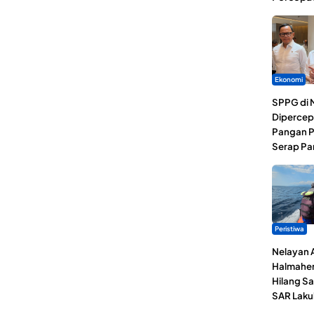
Ekonomi
SPPG di 
Dipercep
Pangan P
Serap Pa
Peristiwa
Nelayan 
Halmaher
Hilang Sa
SAR Laku