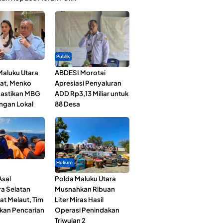
Publik
Maluku Utara
ABDESI Morotai
at, Menko
Apresiasi Penyaluran
astikan MBG
ADD Rp3,13 Miliar untuk
ngan Lokal
88 Desa
Hukum
Asal
Polda Maluku Utara
a Selatan
Musnahkan Ribuan
at Melaut, Tim
Liter Miras Hasil
kan Pencarian
Operasi Penindakan
Triwulan 2