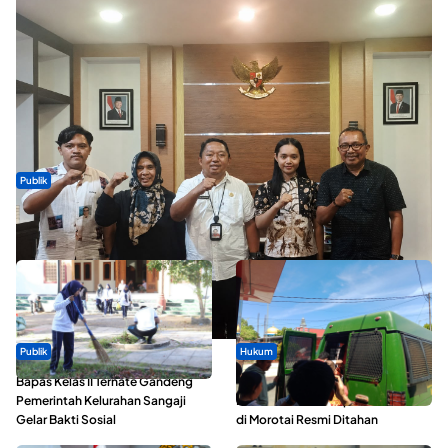
Publik
Dua Talenta Muda Ternate Wakili Maluku Utara di Gita Bahana
Nusantara 2026
Publik
Hukum
Bapas Kelas II Ternate Gandeng
Oknum ASN yang Diduga Lakukan
Pemerintah Kelurahan Sangaji
Pelecehan Terhadap 5 Siswa SMA
Gelar Bakti Sosial
di Morotai Resmi Ditahan