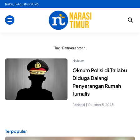
Skip
Rabu, 5 Agustus 2026
to
content
Tag:
Penyerangan
Hukum
Oknum Polisi di Taliabu
Diduga Dalangi
Penyerangan Rumah
Jurnalis
Redaksi
|
Oktober 5, 2025
Terpopuler