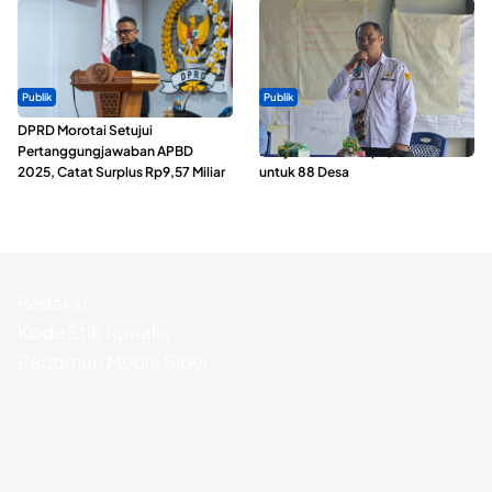
Publik
Publik
DPRD Morotai Setujui
ABDESI Morotai Apresiasi
Pertanggungjawaban APBD
Penyaluran ADD Rp3,13 Miliar
2025, Catat Surplus Rp9,57 Miliar
untuk 88 Desa
Redaksi
Kode Etik Jurnalis
Pedoman Media Siber