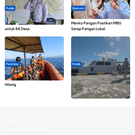
Publik
Ekonomi
ABDESI Morotai Apresiasi
SPPG di Maluku Utara Dipercepat,
Penyaluran ADD Rp3,13 Miliar
Menko Pangan Pastikan MBG
untuk 88 Desa
Serap Pangan Lokal
Peristiwa
Publik
Dua Longboat Bertabrakan di
Pelayaran Perdana KM Dodola
Perairan Taliabu, Satu Nelayan
Express Terkendala, Baling-baling
Hilang
Kapal Rusak
Redaksi
Kode Etik Jurnalis