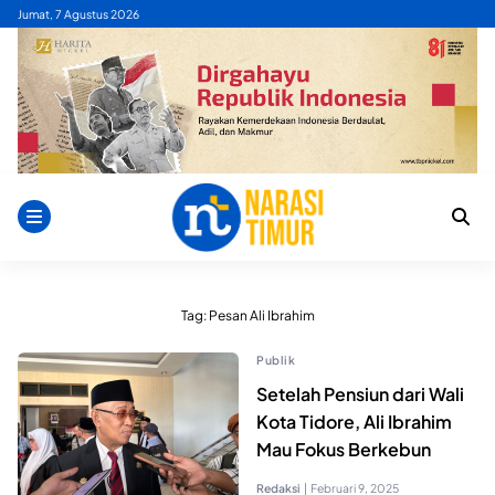
Skip
Jumat, 7 Agustus 2026
to
content
Tag:
Pesan Ali Ibrahim
Publik
Setelah Pensiun dari Wali
Kota Tidore, Ali Ibrahim
Mau Fokus Berkebun
Redaksi
|
Februari 9, 2025