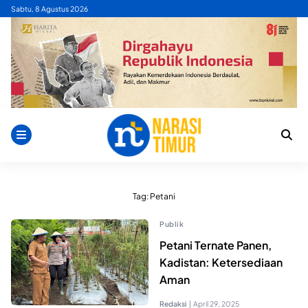
Skip
Sabtu, 8 Agustus 2026
to
content
Tag:
Petani
Publik
Petani Ternate Panen,
Kadistan: Ketersediaan
Aman
Redaksi
|
April 29, 2025