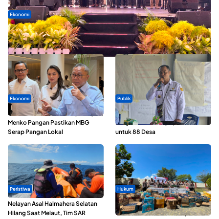
Ekonomi
Seminar di Ternate, Mendes Perkuat Sinergi Percepatan
Kopdes Merah Putih
Ekonomi
Publik
SPPG di Maluku Utara Dipercepat,
ABDESI Morotai Apresiasi
Menko Pangan Pastikan MBG
Penyaluran ADD Rp3,13 Miliar
Serap Pangan Lokal
untuk 88 Desa
Peristiwa
Hukum
Nelayan Asal Halmahera Selatan
Polda Maluku Utara Musnahkan
Hilang Saat Melaut, Tim SAR
Ribuan Liter Miras Hasil Operasi