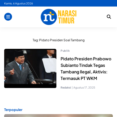
Skip
Kamis, 6 Agustus 2026
to
content
Tag:
Pidato Presiden Soal Tambang
Publik
Pidato Presiden Prabowo
Subianto Tindak Tegas
Tambang Ilegal, Aktivis:
Termasuk PT WKM
Redaksi
|
Agustus 17, 2025
Terpopuler