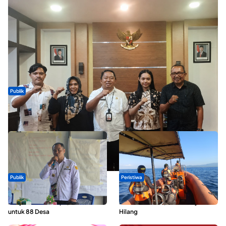
Publik
Dua Talenta Muda Ternate Wakili Maluku Utara di Gita Bahana
Nusantara 2026
Publik
Peristiwa
ABDESI Morotai Apresiasi
Dua Longboat Bertabrakan di
Penyaluran ADD Rp3,13 Miliar
Perairan Taliabu, Satu Nelayan
untuk 88 Desa
Hilang