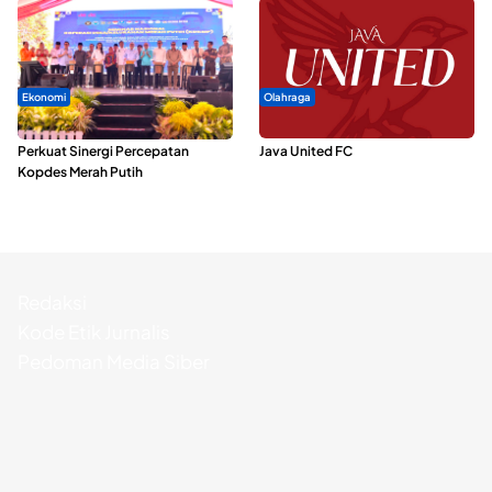
Ekonomi
Olahraga
Seminar di Ternate, Mendes
Dari Malut United Berubah Jadi
Perkuat Sinergi Percepatan
Java United FC
Kopdes Merah Putih
Redaksi
Kode Etik Jurnalis
Pedoman Media Siber