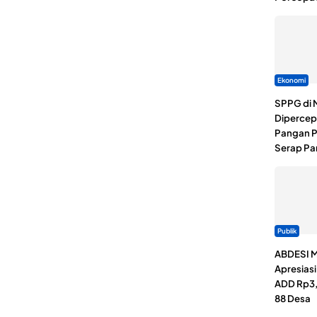
Ekonomi
SPPG di 
Dipercep
Pangan P
Serap Pa
Publik
ABDESI M
Apresias
ADD Rp3,1
88 Desa