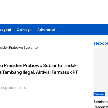
dagogi
Olahraga
Advertorial
Terpopu
esiden Prabowo Subianto
to Presiden Prabowo Subianto Tindak
 Tambang Ilegal, Aktivis: Termasuk PT
M
i
|
Agustus 17, 2025
Ekonomi
Seminar 
Percepat