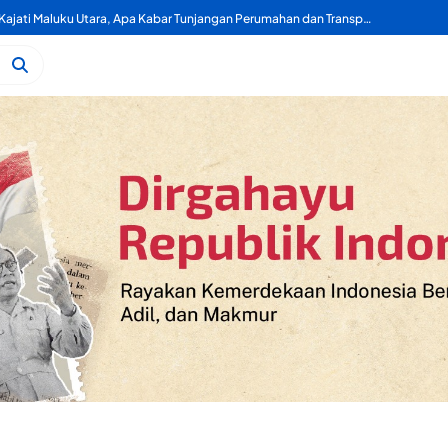
dan Polisi Nyaris Bentrok di Mapolres Morotai
Selamat Datang Pak Kajati Maluku Utara, Apa Kabar Tunjangan Perumahan dan Transportasi DPRD Provinsi Maluku Utara?