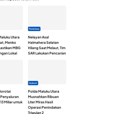
Peristiwa
Maluku Utara
Nelayan Asal
at, Menko
Halmahera Selatan
astikan MBG
Hilang Saat Melaut, Tim
ngan Lokal
SAR Lakukan Pencarian
Hukum
orotai
Polda Maluku Utara
i Penyaluran
Musnahkan Ribuan
3 Miliar untuk
Liter Miras Hasil
Operasi Penindakan
Triwulan 2