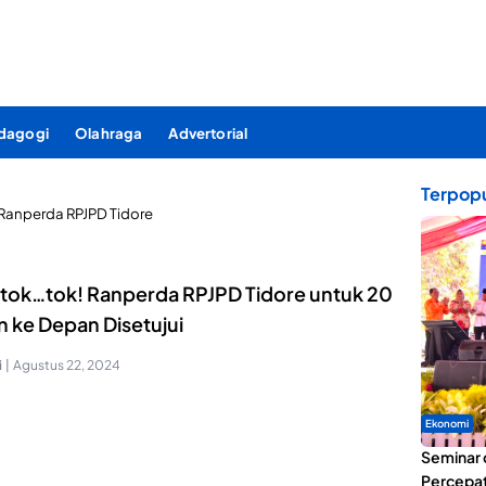
dagogi
Olahraga
Advertorial
Terpopu
Ranperda RPJPD Tidore
tok…tok! Ranperda RPJPD Tidore untuk 20
n ke Depan Disetujui
i
|
Agustus 22, 2024
Ekonomi
Seminar 
Percepat