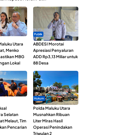
Publik
Maluku Utara
ABDESI Morotai
at, Menko
Apresiasi Penyaluran
astikan MBG
ADD Rp3,13 Miliar untuk
ngan Lokal
88 Desa
Hukum
Asal
Polda Maluku Utara
a Selatan
Musnahkan Ribuan
at Melaut, Tim
Liter Miras Hasil
kan Pencarian
Operasi Penindakan
Triwulan 2