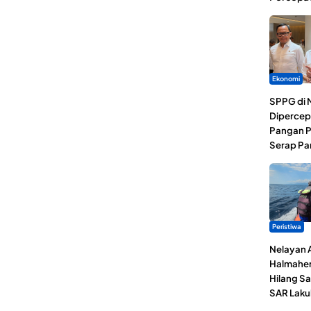
Ekonomi
SPPG di 
Dipercep
Pangan P
Serap Pa
Peristiwa
Nelayan 
Halmaher
Hilang Sa
SAR Laku