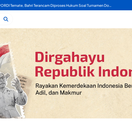
Mengaku Sekretaris PORDI Ternate, Bahri Terancam Diproses Hukum Soal Turnamen Domino Ake Gaale