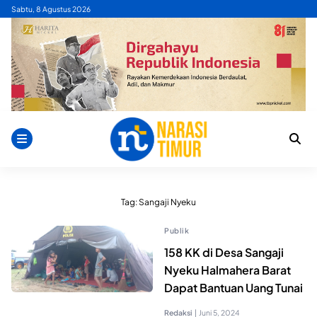
Skip
Sabtu, 8 Agustus 2026
to
content
Tag:
Sangaji Nyeku
Publik
158 KK di Desa Sangaji
Nyeku Halmahera Barat
Dapat Bantuan Uang Tunai
Redaksi
|
Juni 5, 2024