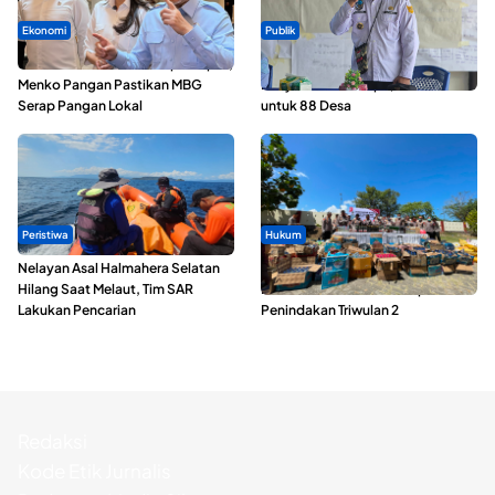
Ekonomi
Publik
SPPG di Maluku Utara Dipercepat,
ABDESI Morotai Apresiasi
Menko Pangan Pastikan MBG
Penyaluran ADD Rp3,13 Miliar
Serap Pangan Lokal
untuk 88 Desa
Peristiwa
Hukum
Nelayan Asal Halmahera Selatan
Polda Maluku Utara Musnahkan
Hilang Saat Melaut, Tim SAR
Ribuan Liter Miras Hasil Operasi
Lakukan Pencarian
Penindakan Triwulan 2
Redaksi
Kode Etik Jurnalis