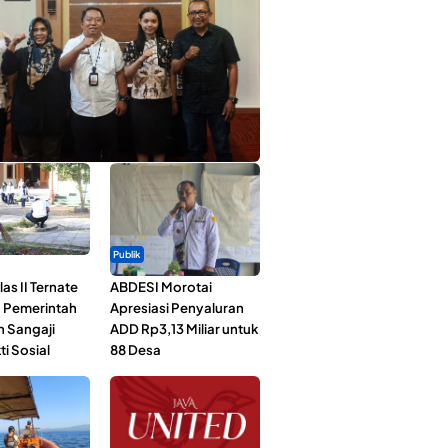
ta Muda Ternate Wakili Maluku Utara di
ana Nusantara 2026
Publik
as II Ternate
ABDESI Morotai
 Pemerintah
Apresiasi Penyaluran
n Sangaji
ADD Rp3,13 Miliar untuk
ti Sosial
88 Desa