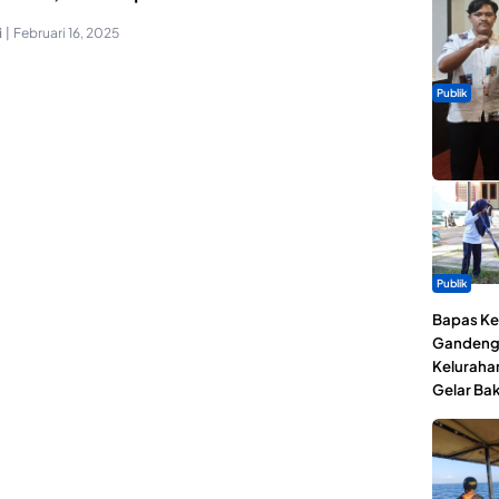
i
|
Februari 16, 2025
Publik
Dua Talen
Gita Bah
Publik
Bapas Kel
Gandeng
Keluraha
Gelar Bak