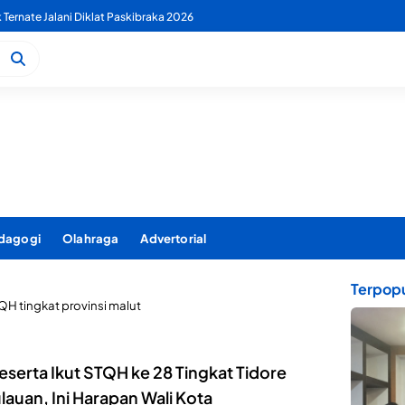
k Ternate Jalani Diklat Paskibraka 2026
dagogi
Olahraga
Advertorial
Terpopu
QH tingkat provinsi malut
eserta Ikut STQH ke 28 Tingkat Tidore
auan, Ini Harapan Wali Kota