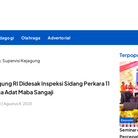
dagogi
Olahraga
Advertorial
Terpopu
g:
Supervisi Kejagung
ung RI Didesak Inspeksi Sidang Perkara 11
a Adat Maba Sangaji
i
|
Agustus 8, 2025
Ekonomi
Seminar 
Percepat