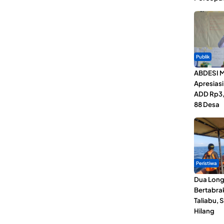
Publik
ABDESI M
Apresias
ADD Rp3,1
88 Desa
Peristiwa
Dua Lon
Bertabrak
Taliabu, 
Hilang