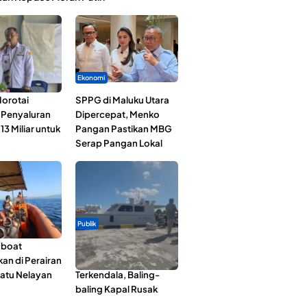
Ekonomi
orotai
SPPG di Maluku Utara
i Penyaluran
Dipercepat, Menko
3 Miliar untuk
Pangan Pastikan MBG
Serap Pangan Lokal
Publik
gboat
Pelayaran Perdana KM
an di Perairan
Dodola Express
Satu Nelayan
Terkendala, Baling-
baling Kapal Rusak