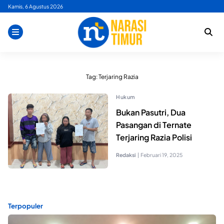
Skip
Kamis, 6 Agustus 2026
to
content
Tag:
Terjaring Razia
Hukum
Bukan Pasutri, Dua
Pasangan di Ternate
Terjaring Razia Polisi
Redaksi
|
Februari 19, 2025
Terpopuler