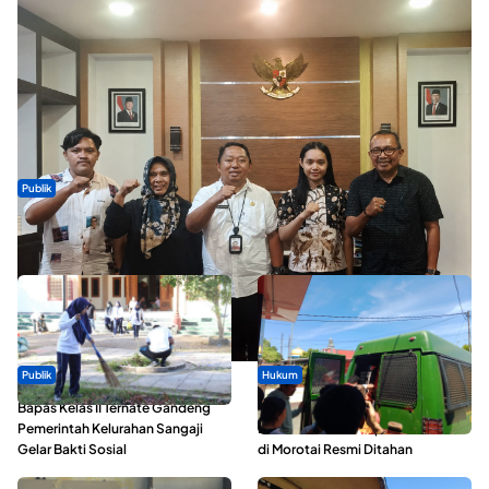
Publik
Dua Talenta Muda Ternate Wakili Maluku Utara di Gita Bahana
Nusantara 2026
Publik
Hukum
Bapas Kelas II Ternate Gandeng
Oknum ASN yang Diduga Lakukan
Pemerintah Kelurahan Sangaji
Pelecehan Terhadap 5 Siswa SMA
Gelar Bakti Sosial
di Morotai Resmi Ditahan