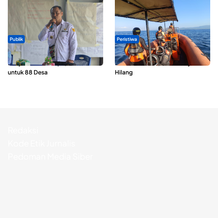
Publik
Peristiwa
ABDESI Morotai Apresiasi
Dua Longboat Bertabrakan di
Penyaluran ADD Rp3,13 Miliar
Perairan Taliabu, Satu Nelayan
untuk 88 Desa
Hilang
Redaksi
Kode Etik Jurnalis
Pedoman Media Siber