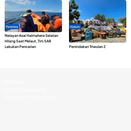
Peristiwa
Hukum
Nelayan Asal Halmahera Selatan
Polda Maluku Utara Musnahkan
Hilang Saat Melaut, Tim SAR
Ribuan Liter Miras Hasil Operasi
Lakukan Pencarian
Penindakan Triwulan 2
Redaksi
Kode Etik Jurnalis
Pedoman Media Siber