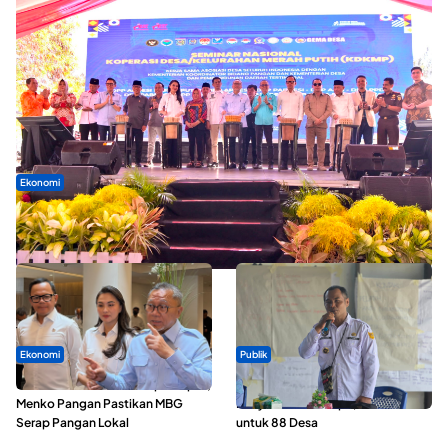
Ekonomi
Seminar di Ternate, Mendes Perkuat Sinergi Percepatan
Kopdes Merah Putih
Ekonomi
Publik
SPPG di Maluku Utara Dipercepat,
ABDESI Morotai Apresiasi
Menko Pangan Pastikan MBG
Penyaluran ADD Rp3,13 Miliar
Serap Pangan Lokal
untuk 88 Desa