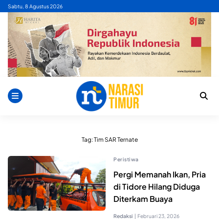
Skip
Sabtu, 8 Agustus 2026
to
content
Tag:
Tim SAR Ternate
Peristiwa
Pergi Memanah Ikan, Pria
di Tidore Hilang Diduga
Diterkam Buaya
Redaksi
|
Februari 23, 2026