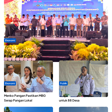
Ekonomi
Seminar di Ternate, Mendes Perkuat Sinergi Percepatan
Kopdes Merah Putih
Ekonomi
Publik
SPPG di Maluku Utara Dipercepat,
ABDESI Morotai Apresiasi
Menko Pangan Pastikan MBG
Penyaluran ADD Rp3,13 Miliar
Serap Pangan Lokal
untuk 88 Desa