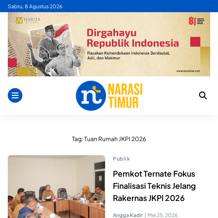
Skip
Sabtu, 8 Agustus 2026
to
content
Tag:
Tuan Rumah JKPI 2026
Publik
Pemkot Ternate Fokus
Finalisasi Teknis Jelang
Rakernas JKPI 2026
Angga Kadir
|
Mei 25, 2026