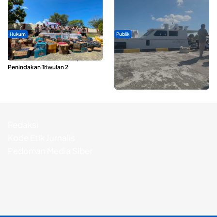
Hukum
Publik
Polda Maluku Utara Musnahkan
Pelayaran Perdana KM Dodola
Ribuan Liter Miras Hasil Operasi
Express Terkendala, Baling-baling
Penindakan Triwulan 2
Kapal Rusak
Redaksi
Kode Etik Jurnalis
Pedoman Media Siber