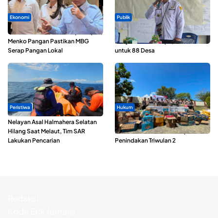
Ekonomi
Publik
SPPG di Maluku Utara Dipercepat,
ABDESI Morotai Apresiasi
Menko Pangan Pastikan MBG
Penyaluran ADD Rp3,13 Miliar
Serap Pangan Lokal
untuk 88 Desa
Peristiwa
Hukum
Nelayan Asal Halmahera Selatan
Polda Maluku Utara Musnahkan
Hilang Saat Melaut, Tim SAR
Ribuan Liter Miras Hasil Operasi
Lakukan Pencarian
Penindakan Triwulan 2
Redaksi
Kode Etik Jurnalis