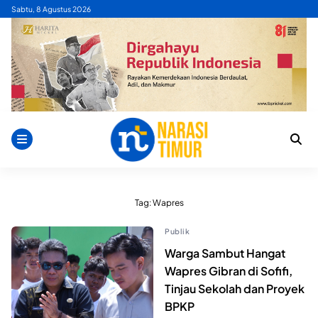
Skip
Sabtu, 8 Agustus 2026
to
content
Tag:
Wapres
Publik
Warga Sambut Hangat
Wapres Gibran di Sofifi,
Tinjau Sekolah dan Proyek
BPKP