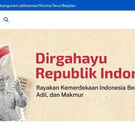
angunan Labkesmas Morotai Terus Berjalan
Diberhentikan sebagai Anggota DPRD Ternate, Nurjaya Hi. Ibrahim Siap Ajukan Keberatan