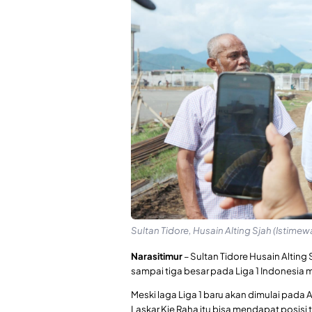
Sultan Tidore, Husain Alting Sjah (Istimew
Narasitimur
– Sultan Tidore Husain Alting
sampai tiga besar pada Liga 1 Indones
Meski laga Liga 1 baru akan dimulai pad
Laskar Kie Raha itu bisa mendapat posisi t