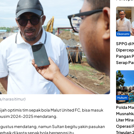
Ekonomi
SPPG di 
Dipercep
Pangan P
Serap Pa
Hukum
a/narasitimur)
Polda Ma
 Sjah optimis tim sepak bola Malut United FC, bisa masuk
Musnahk
ia musim 2024-2025 mendatang.
Liter Mira
Operasi 
a Agustus mendatang, namun Sultan begitu yakin pasukan
Triwulan 
erbaik di kasta sepak bola bergengsi itu.