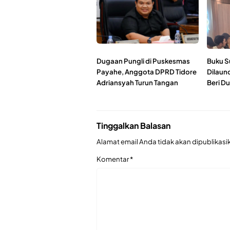
Dugaan Pungli di Puskesmas
Buku S
Payahe, Anggota DPRD Tidore
Dilaunc
Adriansyah Turun Tangan
Beri D
Tinggalkan Balasan
Alamat email Anda tidak akan dipublikasi
Komentar
*