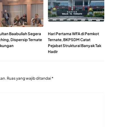
ultan Baabullah Segera
Hari Pertama WFA di Pemkot
hing, Dispersip Ternate
Ternate, BKPSDM Catat
ukungan
Pejabat Struktural Banyak Tak
Hadir
kan.
Ruas yang wajib ditandai
*