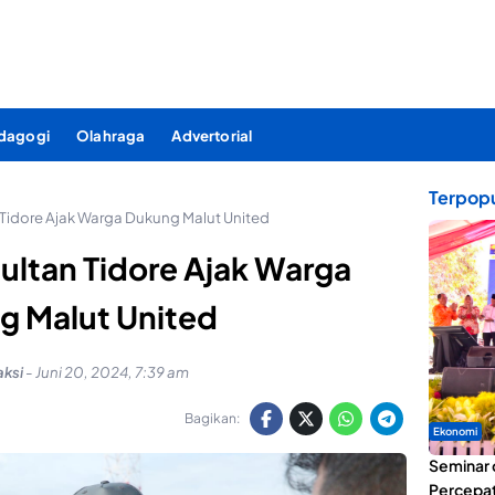
dagogi
Olahraga
Advertorial
Terpopu
n Tidore Ajak Warga Dukung Malut United
Sultan Tidore Ajak Warga
g Malut United
ksi
-
Juni 20, 2024, 7:39 am
Bagikan:
Ekonomi
Seminar 
Percepat