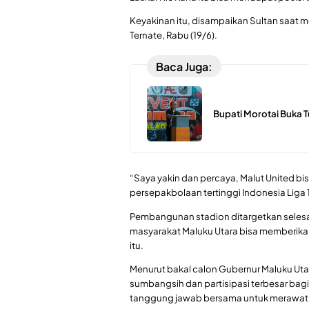
Keyakinan itu, disampaikan Sultan saat 
Ternate, Rabu (19/6).
Baca Juga:
Bupati Morotai Buka
“Saya yakin dan percaya, Malut United bi
persepakbolaan tertinggi Indonesia Liga 1
Pembangunan stadion ditargetkan selesa
masyarakat Maluku Utara bisa memberik
itu.
Menurut bakal calon Gubernur Maluku Ut
sumbangsih dan partisipasi terbesar bagi 
tanggung jawab bersama untuk merawat 