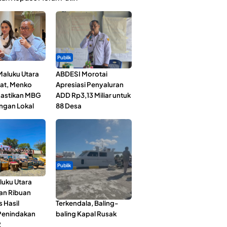
Publik
Maluku Utara
ABDESI Morotai
at, Menko
Apresiasi Penyaluran
astikan MBG
ADD Rp3,13 Miliar untuk
ngan Lokal
88 Desa
Publik
luku Utara
Pelayaran Perdana KM
an Ribuan
Dodola Express
s Hasil
Terkendala, Baling-
Penindakan
baling Kapal Rusak
2