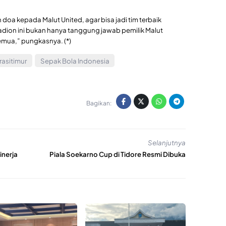
doa kepada Malut United, agar bisa jadi tim terbaik
tadion ini bukan hanya tanggung jawab pemilik Malut
emua,” pungkasnya. (*)
rasitimur
Sepak Bola Indonesia
Bagikan:
Selanjutnya
inerja
Piala Soekarno Cup di Tidore Resmi Dibuka