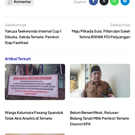
Komentar
Bagikan:
Sebelumnya
Selanjutnya
Yakuza Taekwondo Internal Cup 1
Maju Pilkada Sula, Fifian dan Saleh
Dibuka, Sekda Ternate: Pemkot
Terima B1KWK PDI Perjuangan
Siap Fasilitasi
Artikel Terkait
Warga Kalumata Pasang Spanduk
Belum Bersertifikat, Ratusan
Tolak Aksi Anarkis di Ternate
Bidang Tanah Milik Pemkot Ternate
Disorot KPK