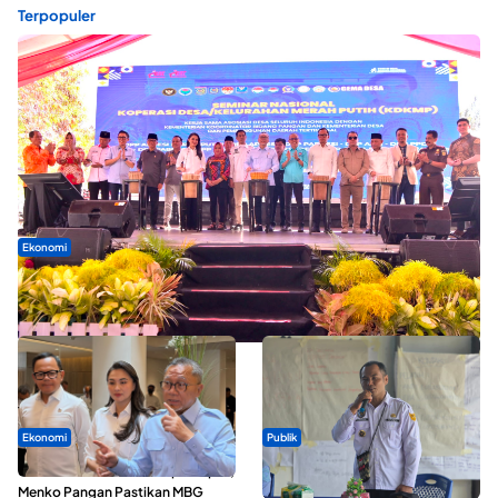
Terpopuler
Ekonomi
Seminar di Ternate, Mendes Perkuat Sinergi Percepatan
Kopdes Merah Putih
Ekonomi
Publik
SPPG di Maluku Utara Dipercepat,
ABDESI Morotai Apresiasi
Menko Pangan Pastikan MBG
Penyaluran ADD Rp3,13 Miliar