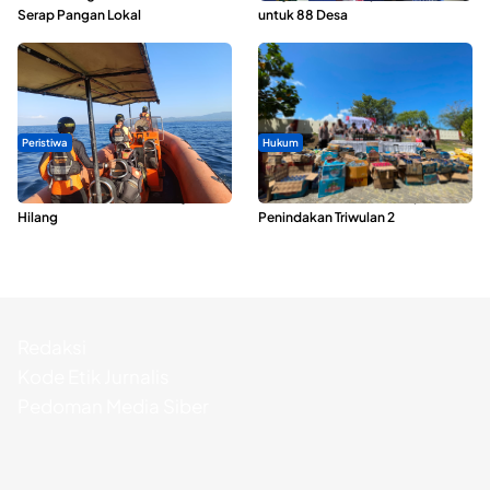
Serap Pangan Lokal
untuk 88 Desa
Peristiwa
Hukum
Dua Longboat Bertabrakan di
Polda Maluku Utara Musnahkan
Perairan Taliabu, Satu Nelayan
Ribuan Liter Miras Hasil Operasi
Hilang
Penindakan Triwulan 2
Redaksi
Kode Etik Jurnalis
Pedoman Media Siber