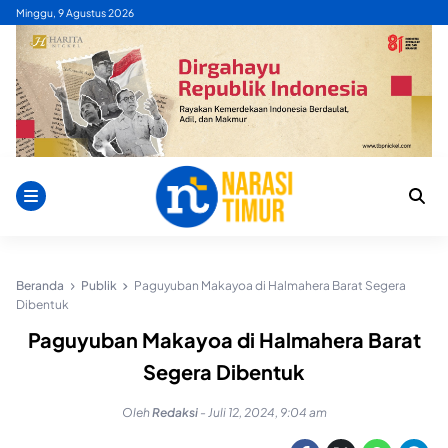
Skip
Minggu, 9 Agustus 2026
to
content
Beranda
Publik
Paguyuban Makayoa di Halmahera Barat Segera
Dibentuk
Paguyuban Makayoa di Halmahera Barat
Segera Dibentuk
Oleh
Redaksi
-
Juli 12, 2024, 9:04 am