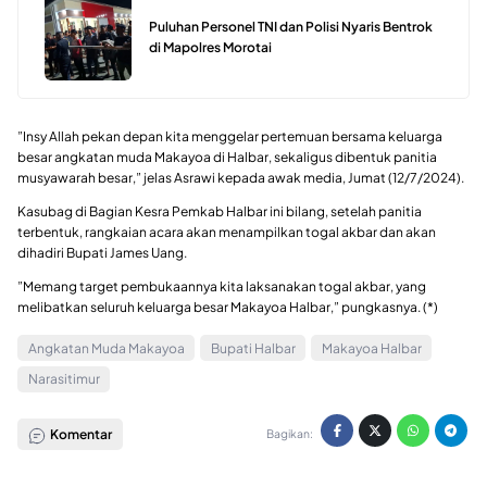
Puluhan Personel TNI dan Polisi Nyaris Bentrok
di Mapolres Morotai
”Insy Allah pekan depan kita menggelar pertemuan bersama keluarga
besar angkatan muda Makayoa di Halbar, sekaligus dibentuk panitia
musyawarah besar,” jelas Asrawi kepada awak media, Jumat (12/7/2024).
Kasubag di Bagian Kesra Pemkab Halbar ini bilang, setelah panitia
terbentuk, rangkaian acara akan menampilkan togal akbar dan akan
dihadiri Bupati James Uang.
”Memang target pembukaannya kita laksanakan togal akbar, yang
melibatkan seluruh keluarga besar Makayoa Halbar,” pungkasnya. (*)
Angkatan Muda Makayoa
Bupati Halbar
Makayoa Halbar
Narasitimur
Komentar
Bagikan: