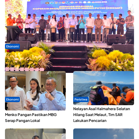
Ekonomi
Seminar di Ternate, Mendes Perkuat Sinergi Percepatan
Kopdes Merah Putih
Ekonomi
Peristiwa
SPPG di Maluku Utara Dipercepat,
Nelayan Asal Halmahera Selatan
Menko Pangan Pastikan MBG
Hilang Saat Melaut, Tim SAR
Serap Pangan Lokal
Lakukan Pencarian