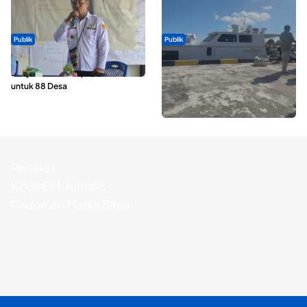
Publik
Publik
ABDESI Morotai Apresiasi
Pelayaran Perdana KM Dodola
Penyaluran ADD Rp3,13 Miliar
Express Terkendala, Baling-baling
untuk 88 Desa
Kapal Rusak
Redaksi
Kode Etik Jurnalis
Pedoman Media Siber