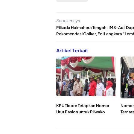
Sebelumnya
Pilkada Halmahera Tengah: IMS-Adil Dap
Rekomendasi Golkar, Edi Langkara “Le
Artikel Terkait
KPU Tidore Tetapkan Nomor
Nomor 
Urut Paslon untuk Pilwako
Ternat