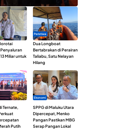
Peristiwa
orotai
Dua Longboat
i Penyaluran
Bertabrakan di Perairan
3 Miliar untuk
Taliabu, Satu Nelayan
Hilang
Ekonomi
i Ternate,
SPPG di Maluku Utara
erkuat
Dipercepat, Menko
Percepatan
Pangan Pastikan MBG
erah Putih
Serap Pangan Lokal