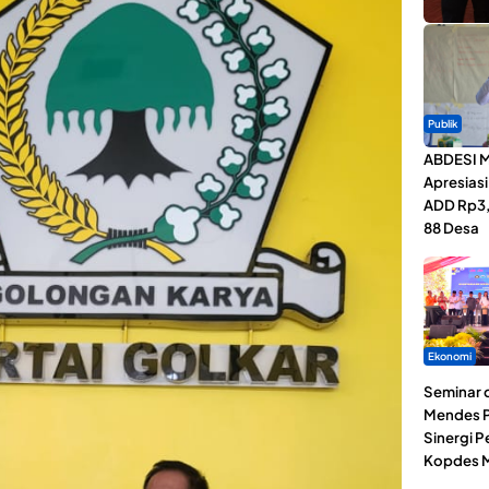
Publik
ABDESI M
Apresias
ADD Rp3,1
88 Desa
Ekonomi
Seminar d
Mendes P
Sinergi 
Kopdes M