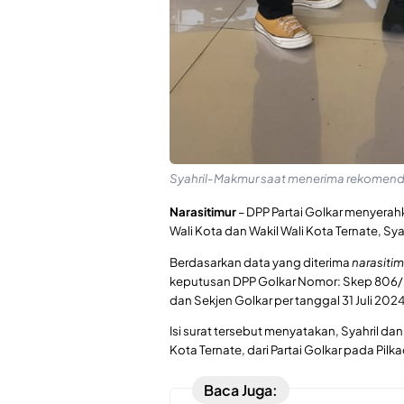
Syahril-Makmur saat menerima rekomendas
Narasitimur
– DPP Partai Golkar menyera
Wali Kota dan Wakil Wali Kota Ternate, 
Berdasarkan data yang diterima
narasitim
keputusan DPP Golkar Nomor: Skep 806
dan Sekjen Golkar per tanggal 31 Juli 2024
Isi surat tersebut menyatakan, Syahril d
Kota Ternate, dari Partai Golkar pada Pil
Baca Juga: