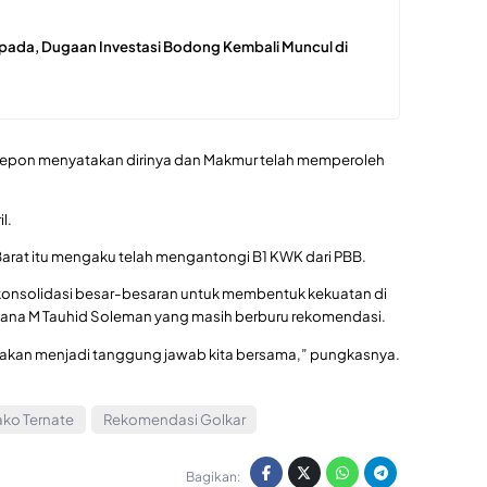
pada, Dugaan Investasi Bodong Kembali Muncul di
a telepon menyatakan dirinya dan Makmur telah memperoleh
l.
arat itu mengaku telah mengantongi B1 KWK dari PBB.
 konsolidasi besar-besaran untuk membentuk kekuatan di
hana M Tauhid Soleman yang masih berburu rekomendasi.
ma akan menjadi tanggung jawab kita bersama,” pungkasnya.
ako Ternate
Rekomendasi Golkar
Bagikan: