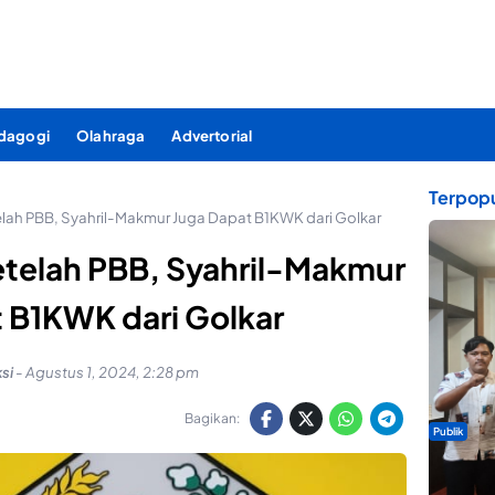
dagogi
Olahraga
Advertorial
Terpopu
elah PBB, Syahril-Makmur Juga Dapat B1KWK dari Golkar
etelah PBB, Syahril-Makmur
 B1KWK dari Golkar
si
-
Agustus 1, 2024, 2:28 pm
Bagikan:
Publik
Dua Talen
Gita Bah