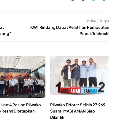
Selanjutnya
at
KWT Rindang Dapat Pelatihan Pembuatan
mbong”
Pupuk Trichoshi
Urut 4 Paslon Pilwako
Pilwako Tidore: Selisih 27.969
e Resmi Ditetapkan
Suara, MASI AMAN Siap
Dilantik