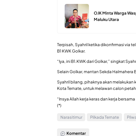
OJK Minta Warga Was
Maluku Utara
Terpisah, Syahril ketika dikonfirmasi vi
B1 KWK Golkar.
“Iya, ini B1.KWK dari Golkar,” singkat Syahri
Selain Golkar, mantan Sekda Halmahera B
Syahril bilang, pihaknya akan melakukan
Kota Ternate, untuk melawan calon peta
“Insya Allah kerja keras dan kerja bersa
(*)
Narasitimur
Pilkada Ternate
Pilw
Komentar