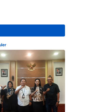
ler
ta Muda Ternate Wakili Maluku Utara di
ana Nusantara 2026