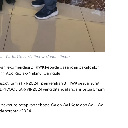
i Partai Golkar (Istimewa/narasitimur)
hkan rekomendasi B1.KWK kepada pasangan bakal calon
Syahril Abd Radjak-Makmur Gamgulu.
ur.id
, Kamis (1/1/2024), penyerahan B1.KWK sesuai surat
/DPP/GOLKAR/VII/2024 yang ditandatangani Ketua Umum
.
an Makmur ditetapkan sebagai Calon Wali Kota dan Wakil Wali
kada serentak 2024.