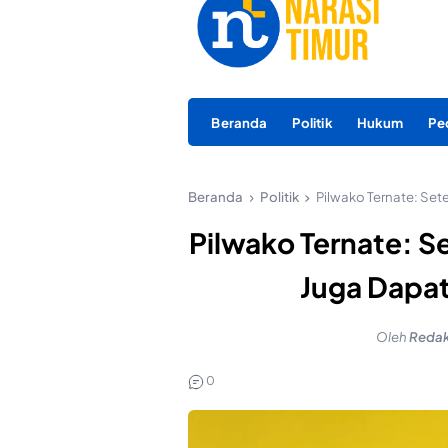
Beranda
Politik
Hukum
Pe
Beranda
Politik
Pilwako Ternate: Set
Pilwako Ternate: S
Juga Dapat
Oleh
Redak
0