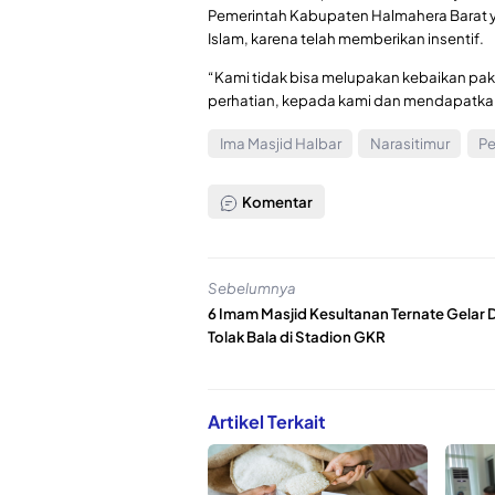
Pemerintah Kabupaten Halmahera Barat y
Islam, karena telah memberikan insentif.
“Kami tidak bisa melupakan kebaikan pa
perhatian, kepada kami dan mendapatkan 
Ima Masjid Halbar
Narasitimur
P
Komentar
Sebelumnya
6 Imam Masjid Kesultanan Ternate Gelar 
Tolak Bala di Stadion GKR
Artikel Terkait