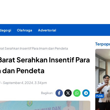
dagogi
Olahraga
Advertorial
Terpopu
at Serahkan Insentif Para Imam dan Pendeta
arat Serahkan Insentif Para
 dan Pendeta
i
-
September 4, 2024, 3:34 pm
Bagikan:
Publik
Dua Talen
Gita Bah