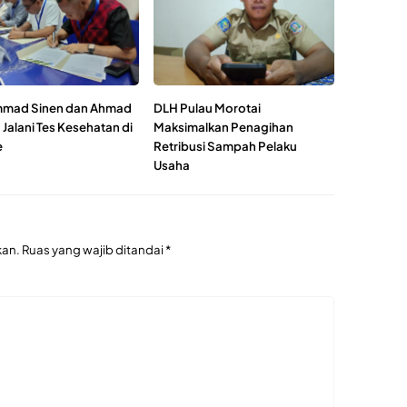
mad Sinen dan Ahmad
DLH Pulau Morotai
Jalani Tes Kesehatan di
Maksimalkan Penagihan
e
Retribusi Sampah Pelaku
Usaha
kan.
Ruas yang wajib ditandai
*