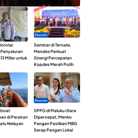
Ekonomi
orotai
Seminar di Ternate,
i Penyaluran
Mendes Perkuat
3 Miliar untuk
Sinergi Percepatan
Kopdes Merah Putih
Ekonomi
gboat
SPPG di Maluku Utara
an di Perairan
Dipercepat, Menko
Satu Nelayan
Pangan Pastikan MBG
Serap Pangan Lokal