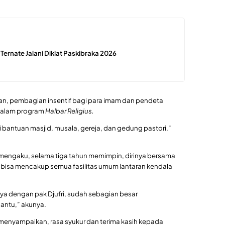
 Ternate Jalani Diklat Paskibraka 2026
n, pembagian insentif bagi para imam dan pendeta
dalam program
Halbar Religius.
ti bantuan masjid, musala, gereja, dan gedung pastori,”
 mengaku, selama tiga tahun memimpin, dirinya bersama
sa mencakup semua fasilitas umum lantaran kendala
ya dengan pak Djufri, sudah sebagian besar
antu,” akunya.
menyampaikan, rasa syukur dan terima kasih kepada