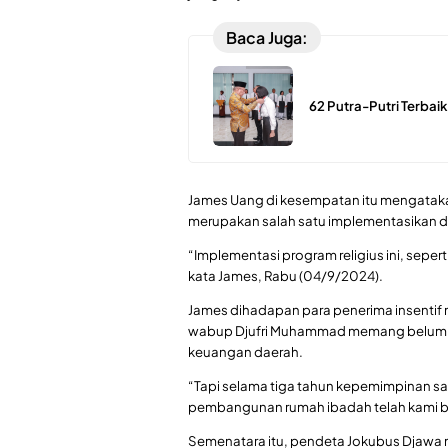
Baca Juga:
62 Putra-Putri Terbaik
James Uang di kesempatan itu mengataka
merupakan salah satu implementasikan 
“Implementasi program religius ini, seper
kata James, Rabu (04/9/2024).
James dihadapan para penerima insentif
wabup Djufri Muhammad memang belum bi
keuangan daerah.
“Tapi selama tiga tahun kepemimpinan sa
pembangunan rumah ibadah telah kami b
Semenatara itu, pendeta Jokubus Djawa 