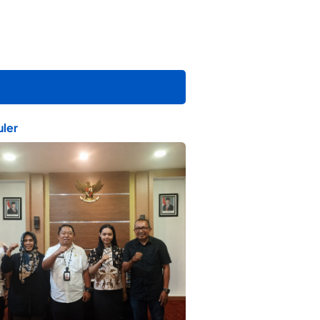
ler
ta Muda Ternate Wakili Maluku Utara di
ana Nusantara 2026