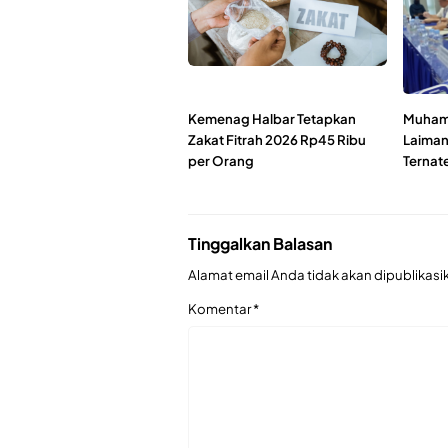
Kemenag Halbar Tetapkan
Muham
Zakat Fitrah 2026 Rp45 Ribu
Laiman 
per Orang
Ternat
Tinggalkan Balasan
Alamat email Anda tidak akan dipublikasi
Komentar
*