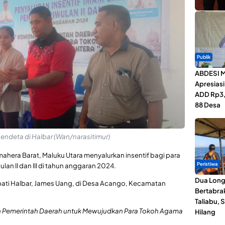
Publik
ABDESI M
Apresias
ADD Rp3,1
88 Desa
endeta di Halbar (Wan/narasitimur)
hera Barat, Maluku Utara menyalurkan insentif bagi para
Peristiwa
an II dan III di tahun anggaran 2024.
Dua Lon
ati Halbar, James Uang, di Desa Acango, Kecamatan
Bertabrak
Taliabu, 
 Pemerintah Daerah untuk Mewujudkan Para Tokoh Agama
Hilang