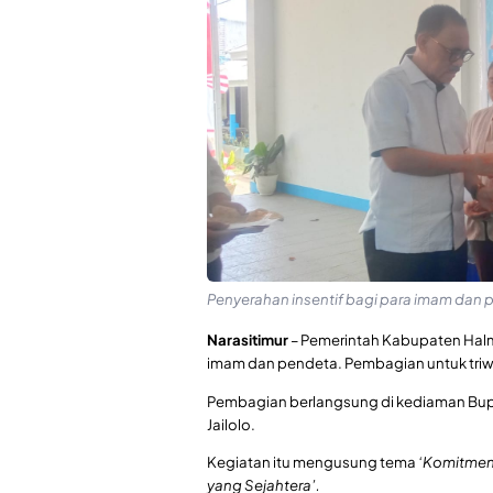
Penyerahan insentif bagi para imam dan p
Narasitimur
– Pemerintah Kabupaten Halma
imam dan pendeta. Pembagian untuk triwul
Pembagian berlangsung di kediaman Bup
Jailolo.
Kegiatan itu mengusung tema
‘Komitmen
yang Sejahtera’.