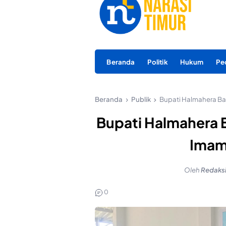
Beranda
Politik
Hukum
Pe
Beranda
Publik
Bupati Halmahera Bar
Bupati Halmahera B
Imam
Oleh
Redaks
0