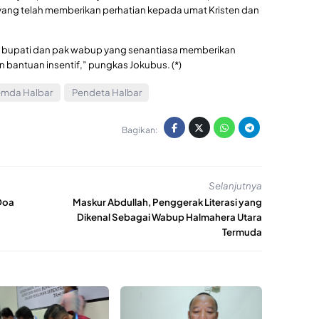
ang telah memberikan perhatian kepada umat Kristen dan
k bupati dan pak wabup yang senantiasa memberikan
bantuan insentif,” pungkas Jokubus. (*)
emda Halbar
Pendeta Halbar
Bagikan:
Selanjutnya
Doa
Maskur Abdullah, Penggerak Literasi yang
Dikenal Sebagai Wabup Halmahera Utara
Termuda