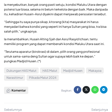
Ia menyebutkan, banyak orang pasti setuju, kondisi Maluku Utara dengan
potensi luar biasa, selama ini belum terkelola dengan baik. Maka daripada
itu, kehadiran Husain-Asrul diyakini dapat menjawab persoalan tersebut.
“Sehingga itu saya punya sikap, kitorang (kita) masyarakat ini harus
menyadari bahwa kondisi yang seperti ini hanya Sultan yang bisa, tra bisa
salah pilih,” ungkapnya.
Ia menambahkan, Husain Alting Sjah dan Asrul Rasyid Ichsan, tentu
memiliki program yang dapat membenahi kondisi Maluku Utara saat ini.
“Terutama aparatur (birokrasi) di dalam, pilih orang yang profesional
untuk sama-sama deng Sultan agar supaya lebih baik ke depan,”
pungkas Madjid Husen. (*)
Dukungan HAS Malut
HAS Malut
Madjid Husen
Makayoa
Narasitimur
Pilkada Malut 2024
Komentar
Bagikan:
Sebelumnya
Selanjutnya