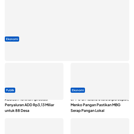
Ekonomi
Seminar di Ternate, Mendes Perkuat Sinergi Percepatan
Kopdes Merah Putih
Publik
Ekonomi
ABDESI Morotai Apresiasi
SPPG di Maluku Utara Dipercepat,
Penyaluran ADD Rp3,13 Miliar
Menko Pangan Pastikan MBG
untuk 88 Desa
Serap Pangan Lokal