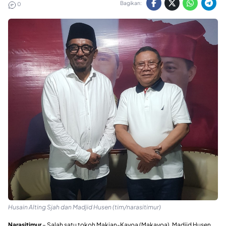
Bagikan:
0
Husain Alting Sjah dan Madjid Husen (tim/narasitimur)
Narasitimur
– Salah satu tokoh Makian-Kayoa (Makayoa), Madjid Husen,