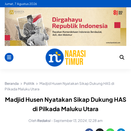
Skip
Jumat, 7 Agustus 2026
to
content
Beranda
Politik
Madjid Husen Nyatakan Sikap Dukung HAS di
Pilkada Maluku Utara
Madjid Husen Nyatakan Sikap Dukung HAS
di Pilkada Maluku Utara
Oleh
Redaksi
-
September 13, 2024, 12:28 am