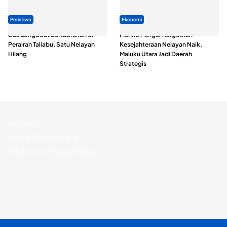
Peristiwa
Ekonomi
Dua Longboat Bertabrakan di
Menko Pangan Targetkan
Perairan Taliabu, Satu Nelayan
Kesejahteraan Nelayan Naik,
Hilang
Maluku Utara Jadi Daerah
Strategis
Redaksi
Kode Etik Jurnalis
Pedoman Media Siber