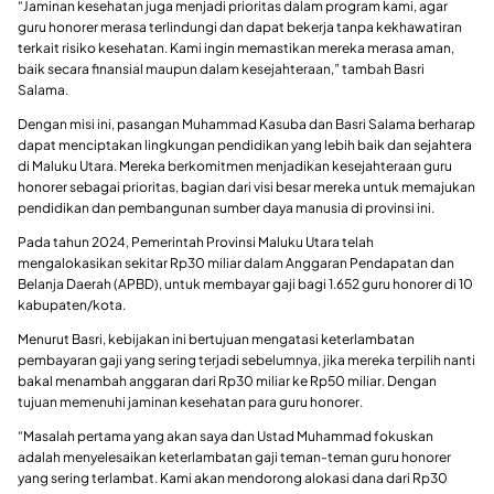
“Jaminan kesehatan juga menjadi prioritas dalam program kami, agar
guru honorer merasa terlindungi dan dapat bekerja tanpa kekhawatiran
terkait risiko kesehatan. Kami ingin memastikan mereka merasa aman,
baik secara finansial maupun dalam kesejahteraan,” tambah Basri
Salama.
Dengan misi ini, pasangan Muhammad Kasuba dan Basri Salama berharap
dapat menciptakan lingkungan pendidikan yang lebih baik dan sejahtera
di Maluku Utara. Mereka berkomitmen menjadikan kesejahteraan guru
honorer sebagai prioritas, bagian dari visi besar mereka untuk memajukan
pendidikan dan pembangunan sumber daya manusia di provinsi ini.
Pada tahun 2024, Pemerintah Provinsi Maluku Utara telah
mengalokasikan sekitar Rp30 miliar dalam Anggaran Pendapatan dan
Belanja Daerah (APBD), untuk membayar gaji bagi 1.652 guru honorer di 10
kabupaten/kota.
Menurut Basri, kebijakan ini bertujuan mengatasi keterlambatan
pembayaran gaji yang sering terjadi sebelumnya, jika mereka terpilih nanti
bakal menambah anggaran dari Rp30 miliar ke Rp50 miliar. Dengan
tujuan memenuhi jaminan kesehatan para guru honorer.
“Masalah pertama yang akan saya dan Ustad Muhammad fokuskan
adalah menyelesaikan keterlambatan gaji teman-teman guru honorer
yang sering terlambat. Kami akan mendorong alokasi dana dari Rp30