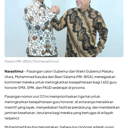
Paslon MK-BISA (Tim/narasitimur)
Narasitimur
– Pasangan calon Gubernur dan Wakil Gubernur Maluku
Utara, Muhammad Kasuba dan Basri Salama (MK-BISA), menegaskan
komitmen mereka untuk meningkatkan kesejahteraan bagi 1.652 guru
honorer SMA, SMK, dan PAUD sederajat di provinsi.
Pasangan nomor urut 03 ini memprioritaskan tiga hal untuk
meningkatkan kesejahteraan guru honorer, di antaranya menaikkan
insentif yang layak, menyediakan fasilitas pendukung, dan memberikan
jaminan kesehatan, terutama bagi mereka yang bertugas di wilayah
terpencil.
Muhammad Kasuba mengatakan, bahwa guru honorer adalah ujung