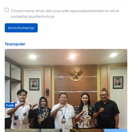
Simpan nama, email, dan situs web saya pada peramban ini untuk
komentar saya berikutnya.
Terpopuler
Publik
Dua Talenta Muda Ternate Wakili Maluku Utara di Gita Bahana
Nusantara 2026