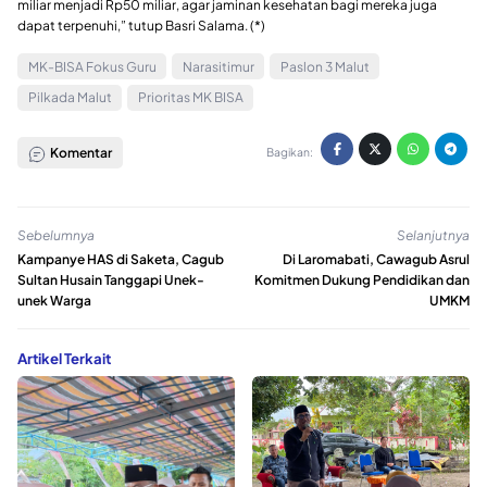
miliar menjadi Rp50 miliar, agar jaminan kesehatan bagi mereka juga
dapat terpenuhi,” tutup Basri Salama. (*)
MK-BISA Fokus Guru
Narasitimur
Paslon 3 Malut
Pilkada Malut
Prioritas MK BISA
Komentar
Bagikan:
Sebelumnya
Selanjutnya
Kampanye HAS di Saketa, Cagub
Di Laromabati, Cawagub Asrul
Sultan Husain Tanggapi Unek-
Komitmen Dukung Pendidikan dan
unek Warga
UMKM
Artikel Terkait