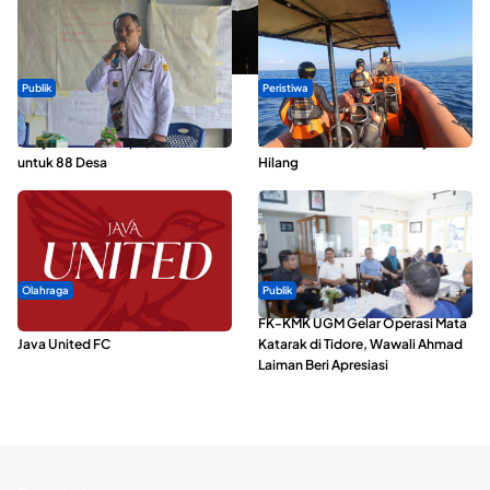
Publik
Peristiwa
ABDESI Morotai Apresiasi
Dua Longboat Bertabrakan di
Penyaluran ADD Rp3,13 Miliar
Perairan Taliabu, Satu Nelayan
untuk 88 Desa
Hilang
Olahraga
Publik
Dari Malut United Berubah Jadi
FK-KMK UGM Gelar Operasi Mata
Java United FC
Katarak di Tidore, Wawali Ahmad
Laiman Beri Apresiasi