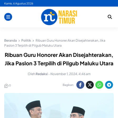
Skip
Kamis, 6 Agustus 2026
to
content
Beranda
Politik
Ribuan Guru Honorer Akan Disejahterakan, Jika
Paslon 3 Terpilih di Pilgub Maluku Utara
Ribuan Guru Honorer Akan Disejahterakan,
Jika Paslon 3 Terpilih di Pilgub Maluku Utara
Oleh
Redaksi
-
November 1, 2024, 4:46 am
Bagikan:
0