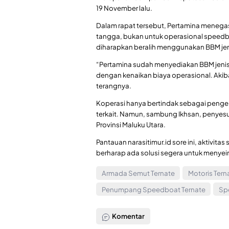
19 November lalu.
Dalam rapat tersebut, Pertamina menega
tangga, bukan untuk operasional speedb
diharapkan beralih menggunakan BBM jenis
“Pertamina sudah menyediakan BBM jenis 
dengan kenaikan biaya operasional. Akiba
terangnya.
Koperasi hanya bertindak sebagai pengel
terkait. Namun, sambung Ikhsan, penyes
Provinsi Maluku Utara.
Pantauan narasitimur.id sore ini, aktivi
berharap ada solusi segera untuk menyei
Armada Semut Ternate
Motoris Ter
Penumpang Speedboat Ternate
Sp
Komentar