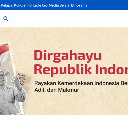
k Ternate Jalani Diklat Paskibraka 2026