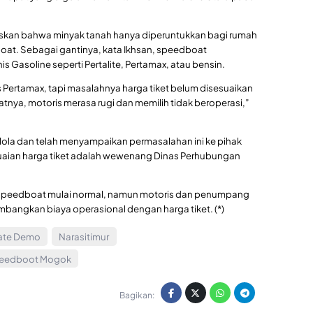
skan bahwa minyak tanah hanya diperuntukkan bagi rumah
oat. Sebagai gantinya, kata Ikhsan, speedboat
 Gasoline seperti Pertalite, Pertamax, atau bensin.
Pertamax, tapi masalahnya harga tiket belum disesuaikan
tnya, motoris merasa rugi dan memilih tidak beroperasi,”
ola dan telah menyampaikan permasalahan ini ke pihak
uaian harga tiket adalah wewenang Dinas Perhubungan
tas speedboat mulai normal, namun motoris dan penumpang
mbangkan biaya operasional dengan harga tiket. (*)
nate Demo
Narasitimur
eedboot Mogok
Bagikan: