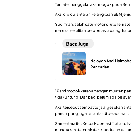
Ternate menggelar aksi mogok pada Senin
Aksi dipicu lantaran kelangkaan BBM jen
Sudirman, salah satu motoris rute Tern
mereka kesulitan beroperasi apalagi harus
Baca Juga:
Nelayan Asal Halmahe
Pencarian
“Kami mogok karena dengan muatan penum
tidak untung. Dari pagi belum ada pelayaran
Aksi tersebut sempat terjadi gesekan ant
penumpang juga terlantar di pelabuhan.
Sementara itu, Ketua Koperasi Mutiara, I
merupakan dampak dari keputusan dalam r