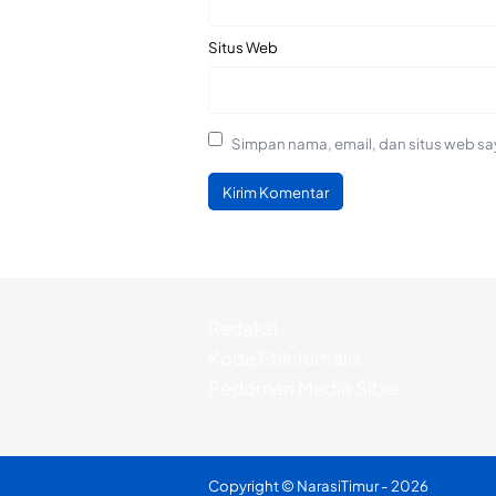
Situs Web
Simpan nama, email, dan situs web sa
Redaksi
Kode Etik Jurnalis
Pedoman Media Siber
Copyright ©
NarasiTimur
- 2026