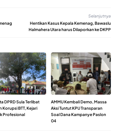
Selanjutnya
emenag
Hentikan Kasus Kepala Kemenag, Bawaslu
Halmahera Utara harus Dilaporkan ke DKPP
a DPRD Sula Terlibat
AMMU Kembali Demo, Massa
 Korupsi BTT, Kejari
Aksi Tuntut KPU Transparan
k Profesional
Soal Dana Kampanye Paslon
04