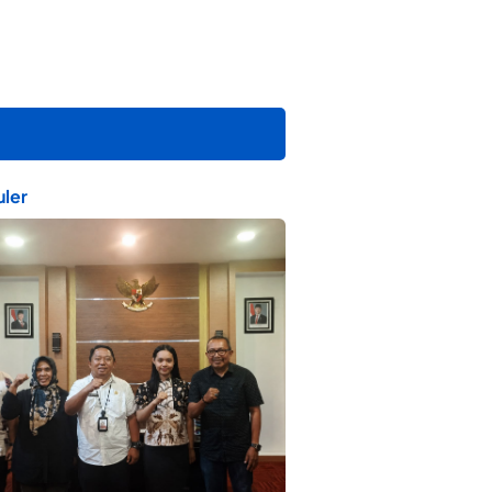
ler
ta Muda Ternate Wakili Maluku Utara di
ana Nusantara 2026