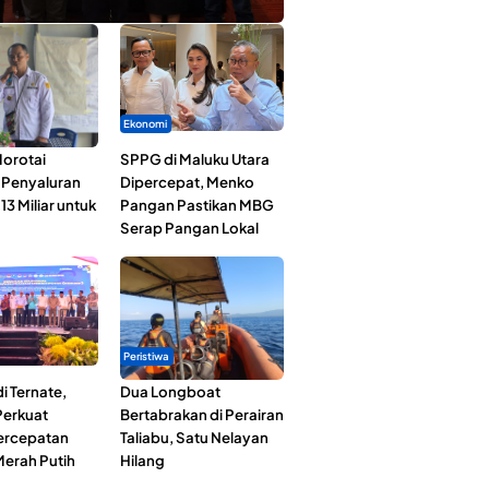
Ekonomi
orotai
SPPG di Maluku Utara
i Penyaluran
Dipercepat, Menko
3 Miliar untuk
Pangan Pastikan MBG
Serap Pangan Lokal
Peristiwa
i Ternate,
Dua Longboat
erkuat
Bertabrakan di Perairan
Percepatan
Taliabu, Satu Nelayan
erah Putih
Hilang