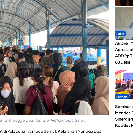
Publik
ABDESI M
Apresias
ADD Rp3,1
88 Desa
Ekonomi
Seminar d
Mendes P
Sinergi 
ut Mangga Dua, Ternate (Ridha/narasitimur)
Kopdes M
at di Pelabuhan Armada Semut, Kelurahan Mangga Dua