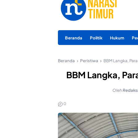
Beranda
Politik
Hukum
Pe
Beranda
Peristiwa
BBM Langka, Para
BBM Langka, Para
Oleh
Redaks
0