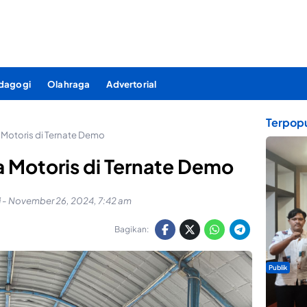
dagogi
Olahraga
Advertorial
Terpopu
 Motoris di Ternate Demo
 Motoris di Ternate Demo
i
-
November 26, 2024, 7:42 am
Bagikan:
Publik
Dua Talen
Gita Bah