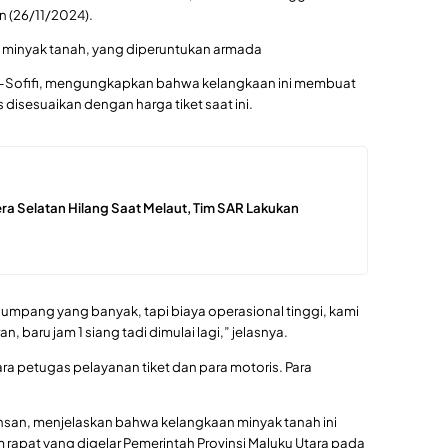
 (26/11/2024).
is minyak tanah, yang diperuntukan armada
ate-Sofifi, mengungkapkan bahwa kelangkaan ini membuat
 disesuaikan dengan harga tiket saat ini.
ra Selatan Hilang Saat Melaut, Tim SAR Lakukan
pang yang banyak, tapi biaya operasional tinggi, kami
, baru jam 1 siang tadi dimulai lagi,” jelasnya.
ara petugas pelayanan tiket dan para motoris. Para
khsan, menjelaskan bahwa kelangkaan minyak tanah ini
apat yang digelar Pemerintah Provinsi Maluku Utara pada