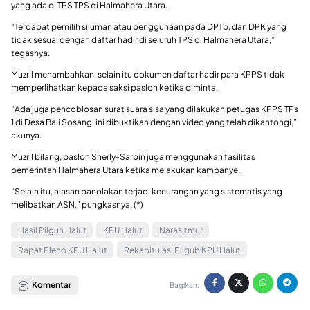
yang ada di TPS TPS di Halmahera Utara.
“Terdapat pemilih siluman atau penggunaan pada DPTb, dan DPK yang
tidak sesuai dengan daftar hadir di seluruh TPS di Halmahera Utara,”
tegasnya.
Muzril menambahkan, selain itu dokumen daftar hadir para KPPS tidak
memperlihatkan kepada saksi paslon ketika diminta.
“Ada juga pencoblosan surat suara sisa yang dilakukan petugas KPPS TPs
1 di Desa Bali Sosang, ini dibuktikan dengan video yang telah dikantongi,”
akunya.
Muzril bilang, paslon Sherly-Sarbin juga menggunakan fasilitas
pemerintah Halmahera Utara ketika melakukan kampanye.
“Selain itu, alasan panolakan terjadi kecurangan yang sistematis yang
melibatkan ASN,” pungkasnya. (*)
Hasil Pilguh Halut
KPU Halut
Narasitmur
Rapat Pleno KPU Halut
Rekapitulasi Pilgub KPU Halut
Komentar
Bagikan: