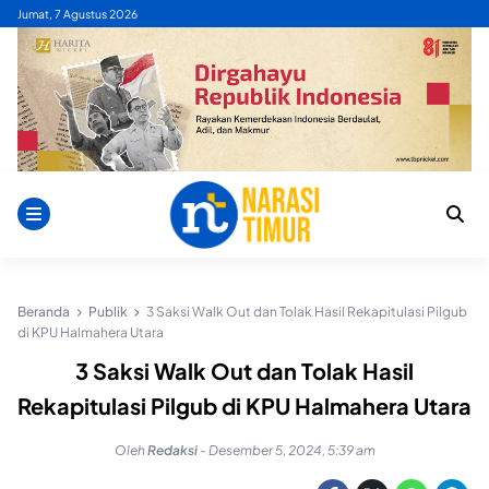
Skip
Jumat, 7 Agustus 2026
to
content
Beranda
Publik
3 Saksi Walk Out dan Tolak Hasil Rekapitulasi Pilgub
di KPU Halmahera Utara
3 Saksi Walk Out dan Tolak Hasil
Rekapitulasi Pilgub di KPU Halmahera Utara
Oleh
Redaksi
-
Desember 5, 2024, 5:39 am