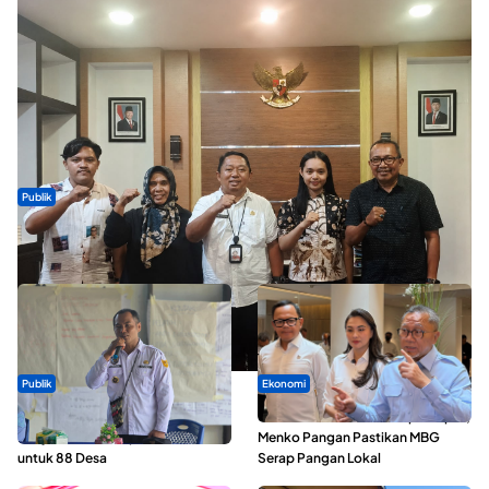
Publik
Dua Talenta Muda Ternate Wakili Maluku Utara di Gita Bahana
Nusantara 2026
Publik
Ekonomi
ABDESI Morotai Apresiasi
SPPG di Maluku Utara Dipercepat,
Penyaluran ADD Rp3,13 Miliar
Menko Pangan Pastikan MBG
untuk 88 Desa
Serap Pangan Lokal