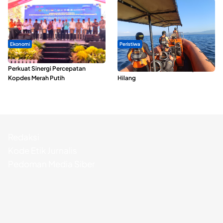
Ekonomi
Peristiwa
Seminar di Ternate, Mendes
Dua Longboat Bertabrakan di
Perkuat Sinergi Percepatan
Perairan Taliabu, Satu Nelayan
Kopdes Merah Putih
Hilang
Redaksi
Kode Etik Jurnalis
Pedoman Media Siber