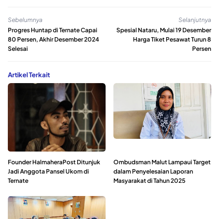
Sebelumnya
Selanjutnya
Progres Huntap di Ternate Capai
Spesial Nataru, Mulai 19 Desember
80 Persen, Akhir Desember 2024
Harga Tiket Pesawat Turun 8
Selesai
Persen
Artikel Terkait
Founder HalmaheraPost Ditunjuk
Ombudsman Malut Lampaui Target
Jadi Anggota Pansel Ukom di
dalam Penyelesaian Laporan
Ternate
Masyarakat di Tahun 2025