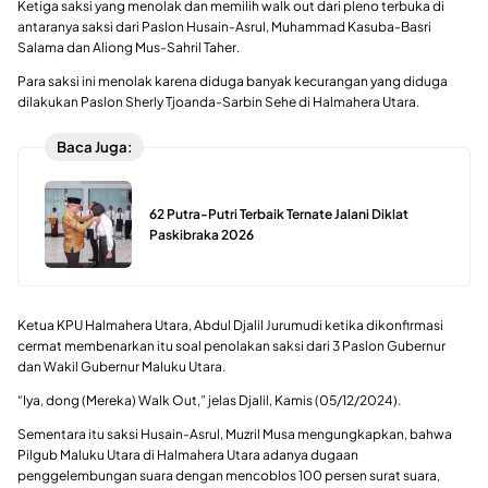
Ketiga saksi yang menolak dan memilih walk out dari pleno terbuka di
antaranya saksi dari Paslon Husain-Asrul, Muhammad Kasuba-Basri
Salama dan Aliong Mus-Sahril Taher.
Para saksi ini menolak karena diduga banyak kecurangan yang diduga
dilakukan Paslon Sherly Tjoanda-Sarbin Sehe di Halmahera Utara.
Baca Juga:
62 Putra-Putri Terbaik Ternate Jalani Diklat
Paskibraka 2026
Ketua KPU Halmahera Utara, Abdul Djalil Jurumudi ketika dikonfirmasi
cermat membenarkan itu soal penolakan saksi dari 3 Paslon Gubernur
dan Wakil Gubernur Maluku Utara.
“Iya, dong (Mereka) Walk Out,” jelas Djalil, Kamis (05/12/2024).
Sementara itu saksi Husain-Asrul, Muzril Musa mengungkapkan, bahwa
Pilgub Maluku Utara di Halmahera Utara adanya dugaan
penggelembungan suara dengan mencoblos 100 persen surat suara,